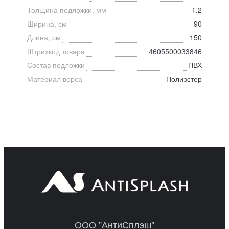
Толщина подложки, мм
1.2
Ширина, см
90
Длина, см
150
Штрихкод товара
4605500033846
Состав подложки
ПВХ
Материал ворса
Полиэстер
ООО "АнтиСплэш"