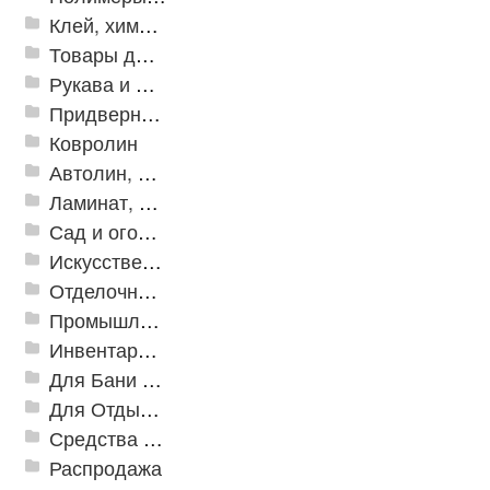
Клей, химия, сопутствующие товары
Товары для дома
Рукава и шланги промышленные
Придверные решетки
Ковролин
Автолин, Транслин, Линолеум
Ламинат, Кварцвиниловая плитка SPC
Сад и огород
Искусственная трава
Отделочные профили
Промышленный текстиль
Инвентарь для клининга
Для Бани и Сауны
Для Отдыха и Пикника
Средства от насекомых и садовых вредителей
Распродажа