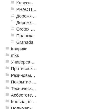
Классик
PRACTICAL
Дорожка влаговпитывающая Лидер XL
Дорожки «Фаворит»
Orotex GIN
Полоска
Granada
Коврики
mks
Универсальные модульные покрытия
Противоскользящая защита для лестниц, профили, ленты
Резиновые и ПВХ дорожки
Покрытие из резиновой крошки
Техническая резина
Асбестотехнические и теплоизоляционные материалы
Кольца, шайбы, манжеты
Полимеры и пластики