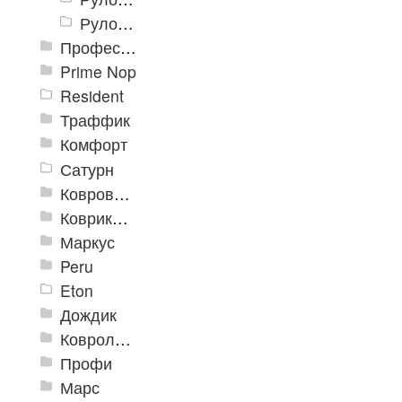
Рулон «Карелия» 2000 мм
Профессиональные грязезащитные ковры AntiSplash Carpet
Prime Nop
Resident
Траффик
Комфорт
Сатурн
Ковровое покрытие "Цикада"
Коврики «Heavy» на резиновой подложке
Маркус
Peru
Eton
Дождик
Ковролиновые дорожки «Rekord»
Профи
Марс