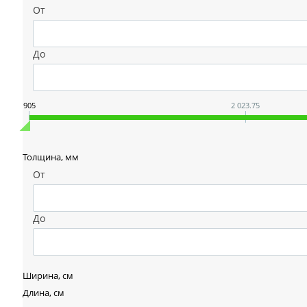
От
До
905
2 023.75
Толщина, мм
От
До
Ширина, см
Длина, см