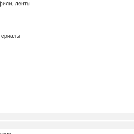
фили, ленты
атериалы
алия