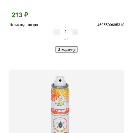
213 ₽
Штрихкод товара
4605500695310
шт
В корзину