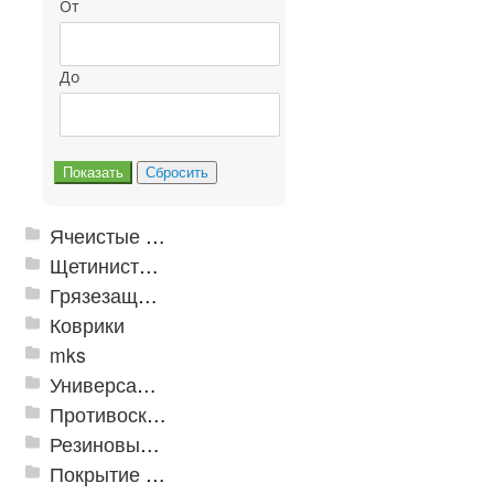
От
До
Ячеистые грязезащитные покрытия
Щетинистые покрытия
Грязезащитные, влаговпитывающие покрытия
Коврики
mks
Универсальные модульные покрытия
Противоскользящая защита для лестниц, профили, ленты
Резиновые и ПВХ дорожки
Покрытие из резиновой крошки