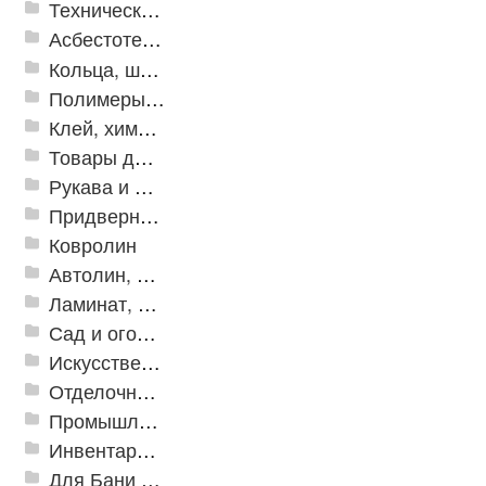
Техническая резина
Асбестотехнические и теплоизоляционные материалы
Кольца, шайбы, манжеты
Полимеры и пластики
Клей, химия, сопутствующие товары
Товары для дома
Рукава и шланги промышленные
Придверные решетки
Ковролин
Автолин, Транслин, Линолеум
Ламинат, Кварцвиниловая плитка SPC
Сад и огород
Искусственная трава
Отделочные профили
Промышленный текстиль
Инвентарь для клининга
Для Бани и Сауны