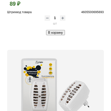
89 ₽
Штрихкод товара
4605500695693
шт
В корзину