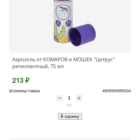
Аэрозоль от КОМАРОВ и МОШЕК "Цитрус"
репеллентный, 75 мл
213 ₽
Штрихкод товара
4605500695334
шт
В корзину