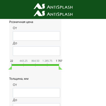
Фильтр товаров
Розничная цена
От
До
22
443.25
864.50
1 285.75
1 707
Толщина, мм
От
До