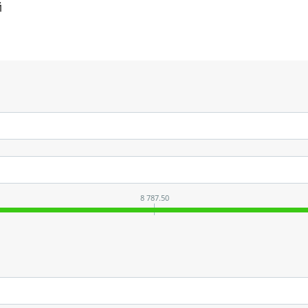
й
8 787.50