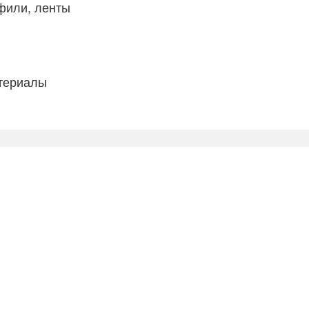
фили, ленты
атериалы