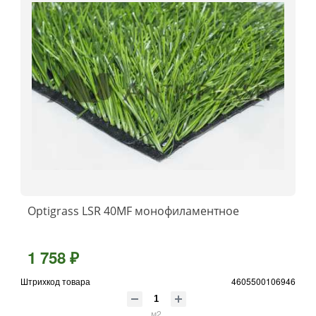
Optigrass LSR 40MF монофиламентное
1 758 ₽
Штрихкод товара
4605500106946
м2