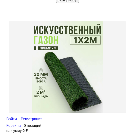
Войти
Регистрация
Коврик из искусственной травы "Премиум"
Корзина
0 позиций
1000x2000x30мм
на сумму
0 ₽