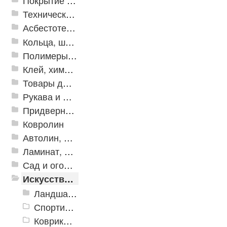
Покрытие из резиновой крошки
Техническая резина
Асбестотехнические и теплоизоляционные материалы
Кольца, шайбы, манжеты
Полимеры и пластики
Клей, химия, сопутствующие товары
Товары для дома
Рукава и шланги промышленные
Придверные решетки
Ковролин
Автолин, Транслин, Линолеум
Ламинат, Кварцвиниловая плитка SPC
Сад и огород
Искусственная трава
Ландшафтные покрытия
Спортивные покрытия
Коврики из искуственной травы