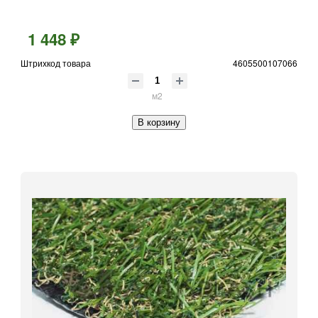
1 448 ₽
Штрихкод товара
4605500107066
м2
В корзину