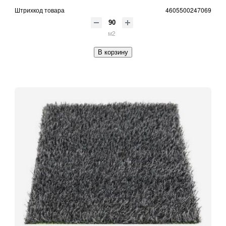
Штрихкод товара
4605500247069
м2
В корзину