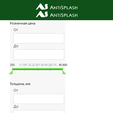
Фильтр товаров
Розничная цена
От
До
255
11 591.25
22 927.50
34 263.75
45 600
Толщина, мм
От
До