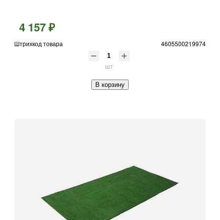
4 157 ₽
Штрихкод товара
4605500219974
шт
В корзину