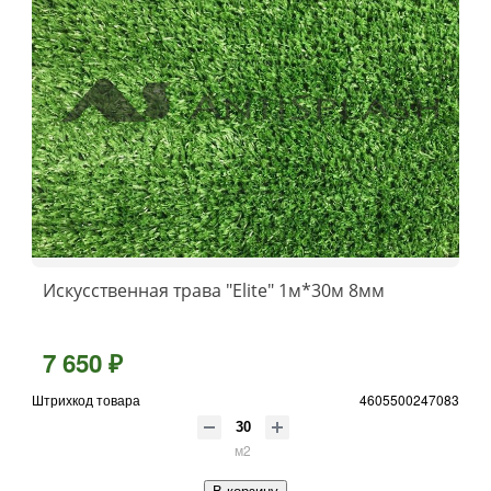
Искусственная трава "Elite" 1м*30м 8мм
7 650 ₽
Штрихкод товара
4605500247083
м2