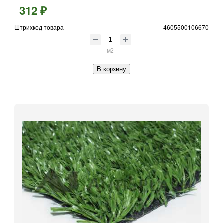
312 ₽
Штрихкод товара
4605500106670
м2
В корзину