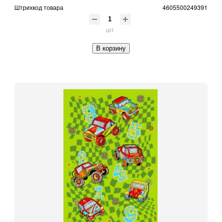
Штрихкод товара
4605500249391
шт
В корзину