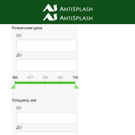
Фильтр товаров
Розничная цена
От
До
384
477
570
663
756
Толщина, мм
От
До