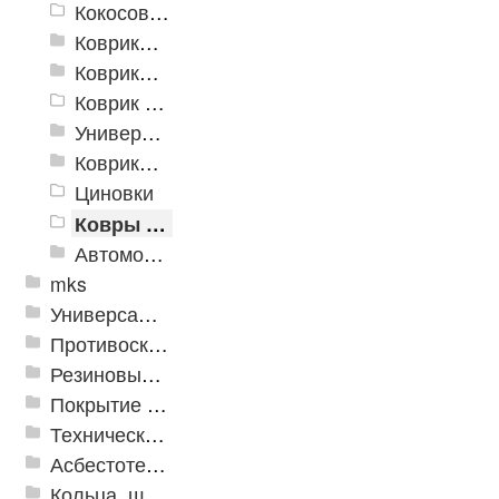
Кокосовые коврики
Коврики для ванн
Коврики и дорожки пористые (Лапша)
Коврик флокированный
Универсальные коврики
Коврики хлопковые
Циновки
Ковры для детской
Автомобильные коврики
mks
Универсальные модульные покрытия
Противоскользящая защита для лестниц, профили, ленты
Резиновые и ПВХ дорожки
Покрытие из резиновой крошки
Техническая резина
Асбестотехнические и теплоизоляционные материалы
Кольца, шайбы, манжеты