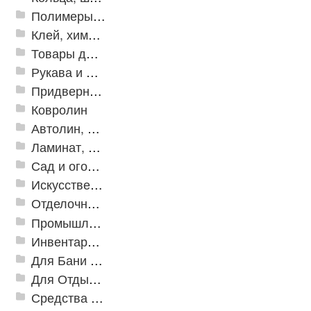
Полимеры и пластики
Клей, химия, сопутствующие товары
Товары для дома
Рукава и шланги промышленные
Придверные решетки
Ковролин
Автолин, Транслин, Линолеум
Ламинат, Кварцвиниловая плитка SPC
Сад и огород
Искусственная трава
Отделочные профили
Промышленный текстиль
Инвентарь для клининга
Для Бани и Сауны
Для Отдыха и Пикника
Средства от насекомых и садовых вредителей