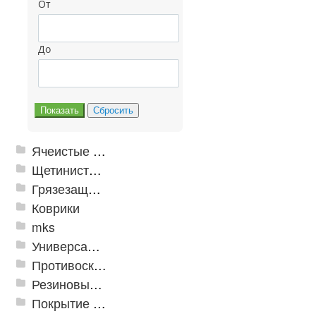
От
До
Ячеистые грязезащитные покрытия
Щетинистые покрытия
Грязезащитные, влаговпитывающие покрытия
Коврики
mks
Универсальные модульные покрытия
Противоскользящая защита для лестниц, профили, ленты
Резиновые и ПВХ дорожки
Покрытие из резиновой крошки