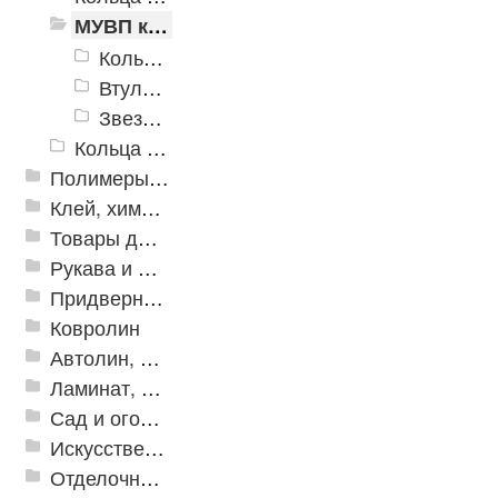
МУВП кольца, втулки, "звездочки"
Кольцо упругое МУВП
Втулки МУВП
Звездочка
Кольца уплотнительные Х-Ring
Полимеры и пластики
Клей, химия, сопутствующие товары
Товары для дома
Рукава и шланги промышленные
Придверные решетки
Ковролин
Автолин, Транслин, Линолеум
Ламинат, Кварцвиниловая плитка SPC
Сад и огород
Искусственная трава
Отделочные профили