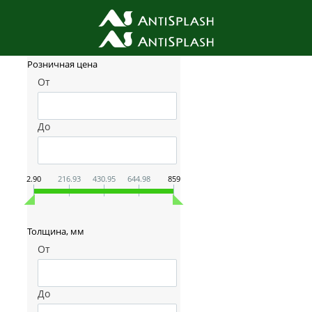
Фильтр товаров
Розничная цена
От
До
2.90
216.93
430.95
644.98
859
Толщина, мм
От
До