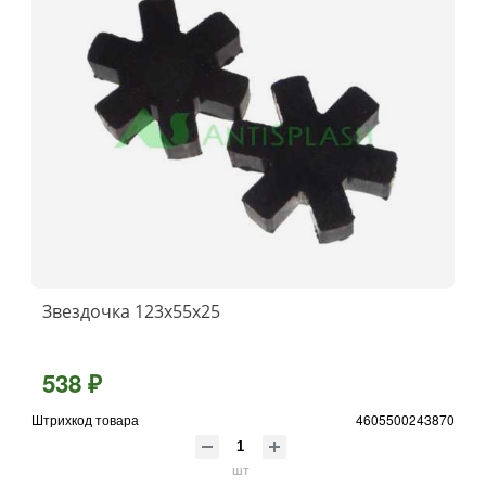
Звездочка 123х55х25
538 ₽
Штрихкод товара
4605500243870
шт