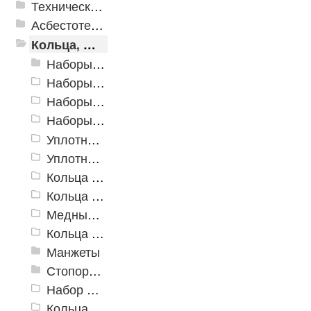
Техническая резина
Асбестотехнические и теплоизоляционные материалы
Кольца, шайбы, манжеты
Наборы уплотнительных резиновых колец
Наборы уплотнительных колец из силикона
Наборы металлорезиновых уплотнительных колец
Наборы медных и алюминиевых шайб
Уплотнительные кольца ГОСТ 9833-73 (18829-73)
Уплотнительные кольца Китай
Кольца уплотнительные из фторкаучука FKM
Кольца уплотнительные силиконовые
Медные шайбы
Кольца USIT
Манжеты
Стопорные кольца
Набор для изготовления уплотнительных колец
Кольца уплотнительные для камлоков