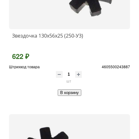
Звездочка 130х56х25 (250-У3)
622 ₽
Штрихкод товара
4605500243887
шт
В корзину