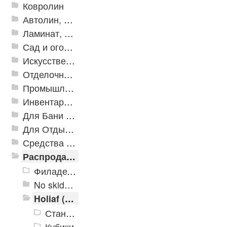
Ковролин
Автолин, Транслин, Линолеум
Ламинат, Кварцвиниловая плитка SPC
Сад и огород
Искусственная трава
Отделочные профили
Промышленный текстиль
Инвентарь для клининга
Для Бани и Сауны
Для Отдыха и Пикника
Средства от насекомых и садовых вредителей
Распродажа
Филадельфия
No skidding
Holiaf (Голиаф)
Стандарт
Кубики