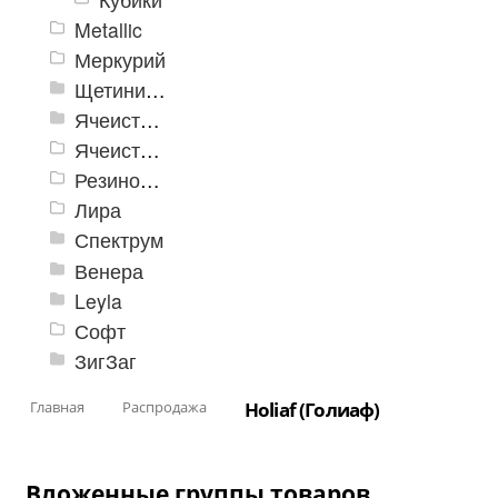
Metallic
Меркурий
Щетинистые покрытия Finn Turf
Ячеистое модульное покрытие «Зубр»
Ячеистые покрытия Решетка
Резиновые дорожки (Нидерланды)
Лира
Спектрум
Венера
Leyla
Софт
ЗигЗаг
Главная
Распродажа
Holiaf (Голиаф)
Вложенные группы товаров