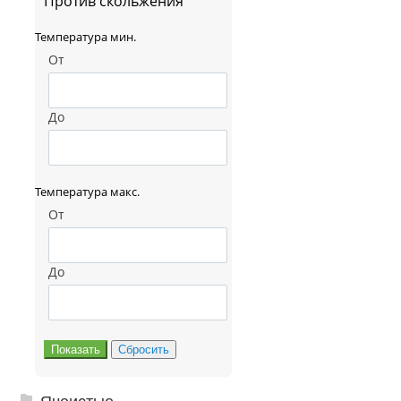
Против скольжения
Температура мин.
От
До
Температура макс.
От
До
Ячеистые грязезащитные покрытия