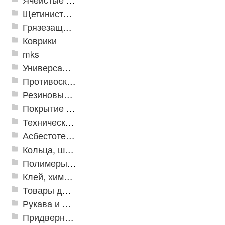
Щетинистые покрытия
Грязезащитные, влаговпитывающие покрытия
Коврики
mks
Универсальные модульные покрытия
Противоскользящая защита для лестниц, профили, ленты
Резиновые и ПВХ дорожки
Покрытие из резиновой крошки
Техническая резина
Асбестотехнические и теплоизоляционные материалы
Кольца, шайбы, манжеты
Полимеры и пластики
Клей, химия, сопутствующие товары
Товары для дома
Рукава и шланги промышленные
Придверные решетки