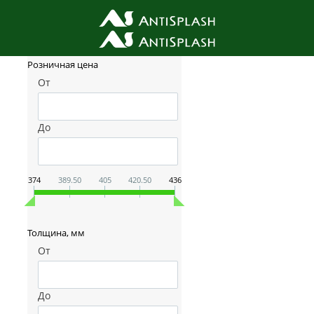
Фильтр товаров
Розничная цена
От
До
374
389.50
405
420.50
436
Толщина, мм
От
До