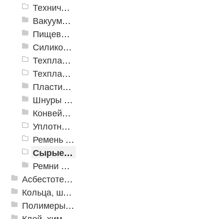
Техническая резина ТМКЩ с тканевой прокладкой
Вакуумная пластина ТУ 38.105.116-81
Пищевая резиновая пластина
Силиконовая пластина
Техпластина электроизоляционная
Техпластина УМ (трансформаторная)
Пластины пористые и губчатые
Шнуры резиновые
Конвейерная лента
Уплотнитель
Ремень плоский
Сырые смеси
Ремни приводные
Асбестотехнические и теплоизоляционные материалы
Кольца, шайбы, манжеты
Полимеры и пластики
Клей, химия, сопутствующие товары