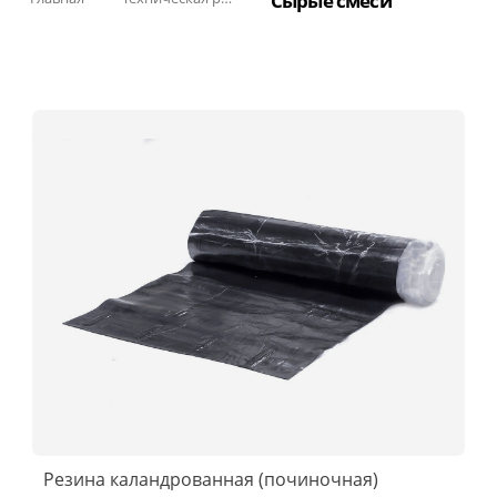
Сырые смеси
Резина каландрованная (починочная)