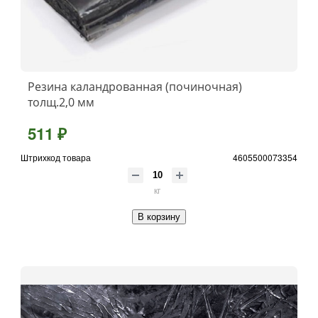
Резина каландрованная (починочная)
толщ.2,0 мм
511 ₽
Штрихкод товара
4605500073354
кг
В корзину