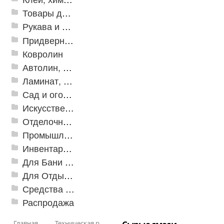
Товары для дома
Рукава и шланги промышленные
Придверные решетки
Ковролин
Автолин, Транслин, Линолеум
Ламинат, Кварцвиниловая плитка SPC
Сад и огород
Искусственная трава
Отделочные профили
Промышленный текстиль
Инвентарь для клининга
Для Бани и Сауны
Для Отдыха и Пикника
Средства от насекомых и садовых вредителей
Распродажа
Главная
Техническая резина