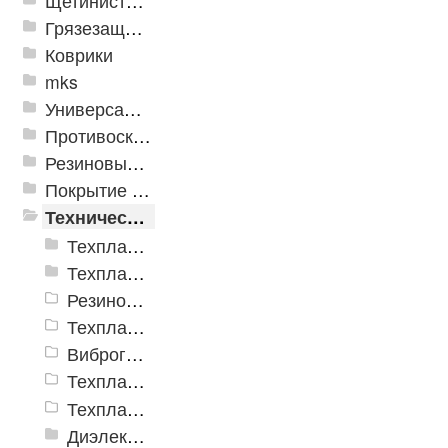
Щетинистые покрытия
Грязезащитные, влаговпитывающие покрытия
Коврики
mks
Универсальные модульные покрытия
Противоскользящая защита для лестниц, профили, ленты
Резиновые и ПВХ дорожки
Покрытие из резиновой крошки
Техническая резина
Техпластины ТМКЩ резиновые рулонные ГОСТ 7338-90
Техпластины МБС резиновые рулонные ГОСТ 7338-90
Резиновые пластины SBR (ТМКЩ)
Техпластина Неопрен CR
Виброгасящие (вибродемпфирующие) эластомерные пластины
Техпластина EPDM
Техпластина для дорожной техники
Диэлектрические материалы