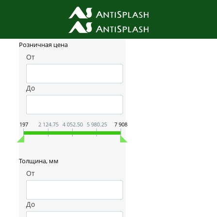
Фильтр товаров
Розничная цена
От
До
197
2 124.75
4 052.50
5 980.25
7 908
Толщина, мм
От
До