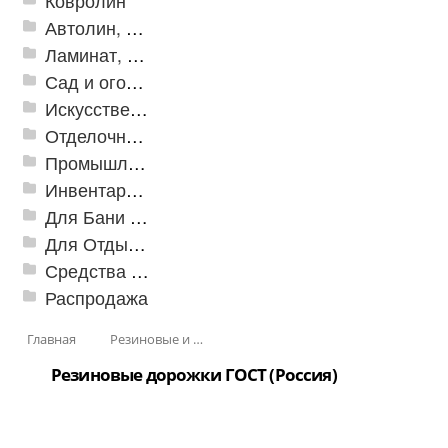
Ковролин
Автолин, Транслин, Линолеум
Ламинат, Кварцвиниловая плитка SPC
Сад и огород
Искусственная трава
Отделочные профили
Промышленный текстиль
Инвентарь для клининга
Для Бани и Сауны
Для Отдыха и Пикника
Средства от насекомых и садовых вредителей
Распродажа
Главная
Резиновые и ПВХ дорожки
Резиновые дорожки ГОСТ (Россия)