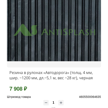
Резина в рулонах «Автодорога» (толщ. 4 мм,
шир. ~1200 мм, дл.~5,1 м, вес ~28 кг), черная
7 908 ₽
Штрихкод товара
4605500064635
шт