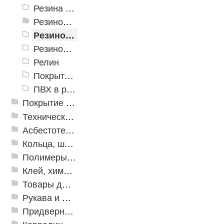
Резина в рулонах «Автодорога»
Резиновые дорожки (Китай)
Резиновые дорожки ГОСТ (Россия)
Резиновая дорожка «Квадраты»
Релин
Покрытие резиновое в рулоне COMFORTWAY
ПВХ в рулонах
Покрытие из резиновой крошки
Техническая резина
Асбестотехнические и теплоизоляционные материалы
Кольца, шайбы, манжеты
Полимеры и пластики
Клей, химия, сопутствующие товары
Товары для дома
Рукава и шланги промышленные
Придверные решетки