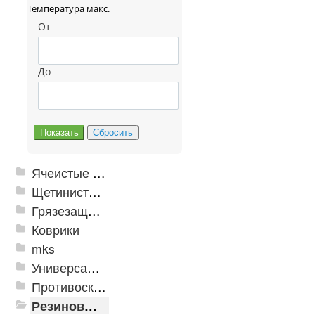
Температура макс.
От
До
Ячеистые грязезащитные покрытия
Щетинистые покрытия
Грязезащитные, влаговпитывающие покрытия
Коврики
mks
Универсальные модульные покрытия
Противоскользящая защита для лестниц, профили, ленты
Резиновые и ПВХ дорожки