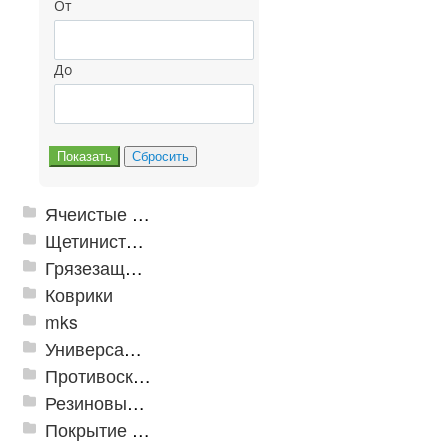
От
До
Ячеистые грязезащитные покрытия
Щетинистые покрытия
Грязезащитные, влаговпитывающие покрытия
Коврики
mks
Универсальные модульные покрытия
Противоскользящая защита для лестниц, профили, ленты
Резиновые и ПВХ дорожки
Покрытие из резиновой крошки