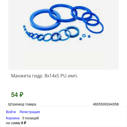
Манжета гидр. 8х14х5 PU имп.
54 ₽
Штрихкод товара
4605500244358
Войти
Регистрация
шт
Корзина
0 позиций
на сумму
0 ₽