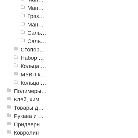
Манжеты ТУ 38-1051725-86 (ГОСТ 6969-54)
Грязесъёмники
Манжеты универсальные полиуретановые для гидравлических устройств
Сальники (манжеты армированные) из фторкаучука
Сальники (манжеты армированные) Китай
Стопорные кольца
Набор для изготовления уплотнительных колец
Кольца уплотнительные для камлоков
МУВП кольца, втулки, "звездочки"
Кольца уплотнительные Х-Ring
Полимеры и пластики
Клей, химия, сопутствующие товары
Товары для дома
Рукава и шланги промышленные
Придверные решетки
Ковролин