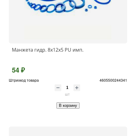
Манжета гидр. 8х12х5 PU имп.
54 ₽
Штрихкод товара
4605500244341
шт
В корзину