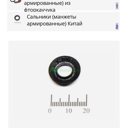
армированные) из
1
фторкаучука
Сальники (манжеты
армированные) Китай
2