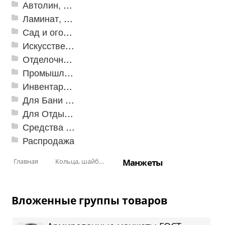
Автолин, Транслин, Линолеум
Ламинат, Кварцвиниловая плитка SPC
Сад и огород
Искусственная трава
Отделочные профили
Промышленный текстиль
Инвентарь для клининга
Для Бани и Сауны
Для Отдыха и Пикника
Средства от насекомых и садовых вредителей
Распродажа
Главная
Кольца, шайбы, манжеты
Манжеты
Вложенные группы товаров