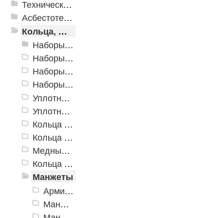
Техническая резина
Асбестотехнические и теплоизоляционные материалы
Кольца, шайбы, манжеты
Наборы уплотнительных резиновых колец
Наборы уплотнительных колец из силикона
Наборы металлорезиновых уплотнительных колец
Наборы медных и алюминиевых шайб
Уплотнительные кольца ГОСТ 9833-73 (18829-73)
Уплотнительные кольца Китай
Кольца уплотнительные из фторкаучука FKM
Кольца уплотнительные силиконовые
Медные шайбы
Кольца USIT
Манжеты
Армированные манжеты ГОСТ 8752-79
Манжеты ГОСТ 14896-84
Манжеты ГОСТ 6678-72