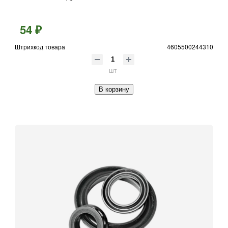
54 ₽
Штрихкод товара
4605500244310
шт
В корзину