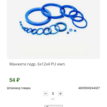
Манжета гидр. 6х12х4 PU имп.
54 ₽
Штрихкод товара
4605500244327
шт