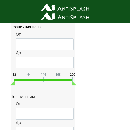
Фильтр товаров
Розничная цена
От
До
12
64
116
168
220
Толщина, мм
От
До