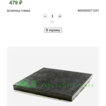
479 ₽
Штрихкод товара
4605500071251
шт
В корзину