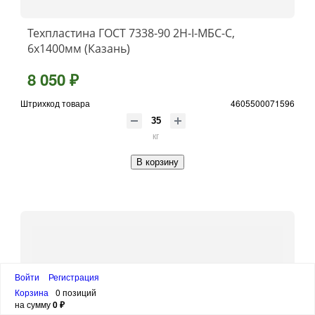
Техпластина ГОСТ 7338-90 2Н-I-МБС-С,
6x1400мм (Казань)
8 050 ₽
Штрихкод товара
4605500071596
кг
В корзину
Войти
Регистрация
Корзина
0 позиций
на сумму
0 ₽