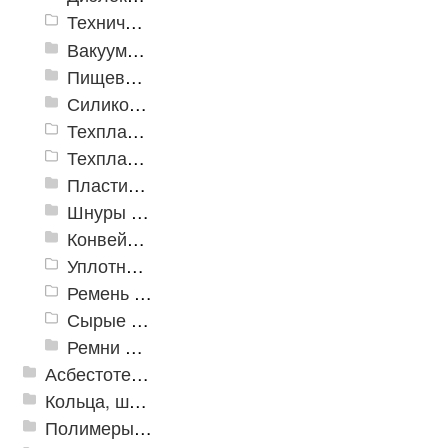
Техническая резина ТМКЩ с тканевой прокладкой
Вакуумная пластина ТУ 38.105.116-81
Пищевая резиновая пластина
Силиконовая пластина
Техпластина электроизоляционная
Техпластина УМ (трансформаторная)
Пластины пористые и губчатые
Шнуры резиновые
Конвейерная лента
Уплотнитель
Ремень плоский
Сырые смеси
Ремни приводные
Асбестотехнические и теплоизоляционные материалы
Кольца, шайбы, манжеты
Полимеры и пластики