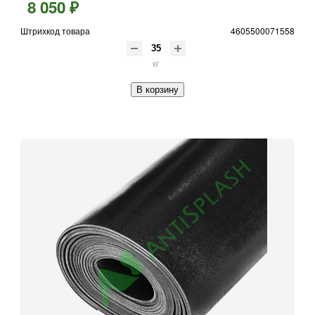
8 050 ₽
Штрихкод товара
4605500071558
кг
В корзину