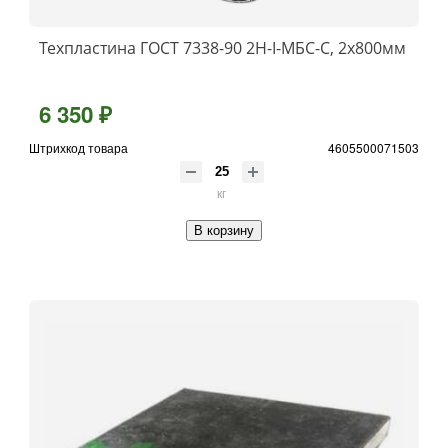
Техпластина ГОСТ 7338-90 2Н-I-МБС-С, 2x800мм
6 350 ₽
Штрихкод товара
4605500071503
кг
В корзину