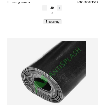
Штрихкод товара
4605500071589
кг
В корзину