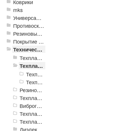
Коврики
mks
Универсальные модульные покрытия
Противоскользящая защита для лестниц, профили, ленты
Резиновые и ПВХ дорожки
Покрытие из резиновой крошки
Техническая резина
Техпластины ТМКЩ резиновые рулонные ГОСТ 7338-90
Техпластины МБС резиновые рулонные ГОСТ 7338-90
Техпластина МБС ГОСТ 7338-90
Техпластина МБС ГОСТ 7338-90 формовая
Резиновые пластины SBR (ТМКЩ)
Техпластина Неопрен CR
Виброгасящие (вибродемпфирующие) эластомерные пластины
Техпластина EPDM
Техпластина для дорожной техники
Диэлектрические материалы