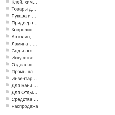
Клей, химия, сопутствующие товары
Товары для дома
Рукава и шланги промышленные
Придверные решетки
Ковролин
Автолин, Транслин, Линолеум
Ламинат, Кварцвиниловая плитка SPC
Сад и огород
Искусственная трава
Отделочные профили
Промышленный текстиль
Инвентарь для клининга
Для Бани и Сауны
Для Отдыха и Пикника
Средства от насекомых и садовых вредителей
Распродажа