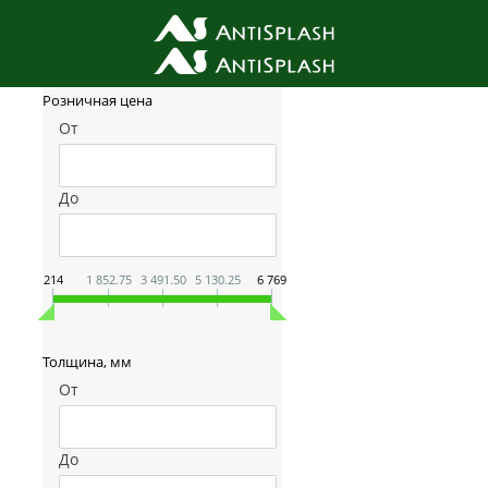
Фильтр товаров
Розничная цена
От
До
214
1 852.75
3 491.50
5 130.25
6 769
Толщина, мм
От
До