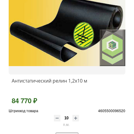
Антистатический релин 1,2x10 м
84 770 ₽
Штрихкод товара
4605500096520
п.м.