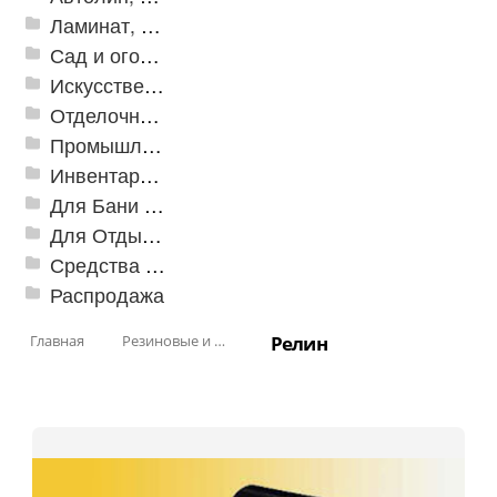
Ламинат, Кварцвиниловая плитка SPC
Сад и огород
Искусственная трава
Отделочные профили
Промышленный текстиль
Инвентарь для клининга
Для Бани и Сауны
Для Отдыха и Пикника
Средства от насекомых и садовых вредителей
Распродажа
Главная
Резиновые и ПВХ дорожки
Релин