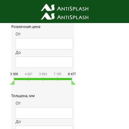
Фильтр товаров
Розничная цена
От
До
3 309
4 601
5 893
7 185
8 477
Толщина, мм
От
До