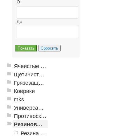
От
До
Ячеистые грязезащитные покрытия
Щетинистые покрытия
Грязезащитные, влаговпитывающие покрытия
Коврики
mks
Универсальные модульные покрытия
Противоскользящая защита для лестниц, профили, ленты
Резиновые и ПВХ дорожки
Резина в рулонах «Автодорога»