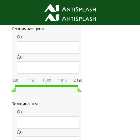
Фильтр товаров
Розничная цена
От
До
880
1 190
1 500
1 810
2 120
Толщина, мм
От
До