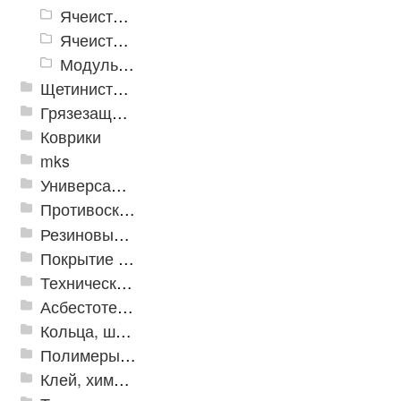
Ячеистое модульное грязезащитное покрытие «Optima Duos»
Ячеистые коврик дорожка «Шашки»
Модульное напольное покрытие "Грязезащитные Соты"
Щетинистые покрытия
Грязезащитные, влаговпитывающие покрытия
Коврики
mks
Универсальные модульные покрытия
Противоскользящая защита для лестниц, профили, ленты
Резиновые и ПВХ дорожки
Покрытие из резиновой крошки
Техническая резина
Асбестотехнические и теплоизоляционные материалы
Кольца, шайбы, манжеты
Полимеры и пластики
Клей, химия, сопутствующие товары