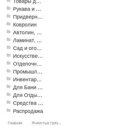
Товары для дома
Рукава и шланги промышленные
Придверные решетки
Ковролин
Автолин, Транслин, Линолеум
Ламинат, Кварцвиниловая плитка SPC
Сад и огород
Искусственная трава
Отделочные профили
Промышленный текстиль
Инвентарь для клининга
Для Бани и Сауны
Для Отдыха и Пикника
Средства от насекомых и садовых вредителей
Распродажа
Главная
Ячеистые грязезащитные покрытия