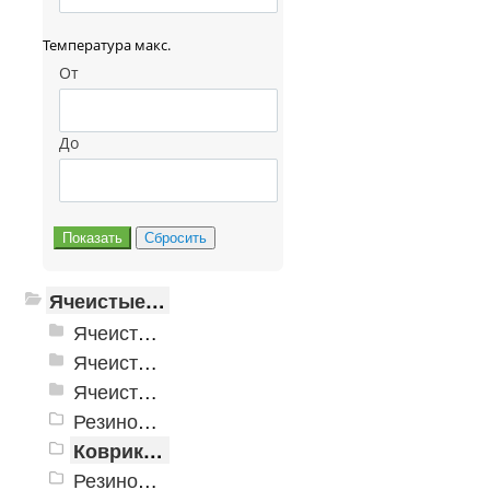
Температура макс.
От
До
Ячеистые грязезащитные покрытия
Ячеистые грязезащитные покрытия «Домино»
Ячеистое модульное покрытие «Прима» (Антикаблук)
Ячеистые грязезащитные покрытия «Змейка» (Zig-Zag)
Резиновые коврики и дорожки «Restorant»
Коврики PinMat Волна
Резиновые коврики Шашки