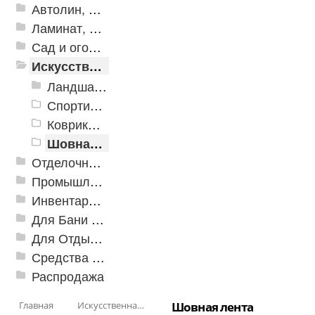
Автолин, Транслин, Линолеум
Ламинат, Кварцвиниловая плитка SPC
Сад и огород
Искусственная трава
Ландшафтные покрытия
Спортивные покрытия
Коврики из искуственной травы
Шовная лента
Отделочные профили
Промышленный текстиль
Инвентарь для клининга
Для Бани и Сауны
Для Отдыха и Пикника
Средства от насекомых и садовых вредителей
Распродажа
Главная
Искусственная трава
Шовная лента