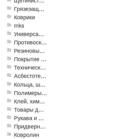
Щетинистые покрытия
Грязезащитные, влаговпитывающие покрытия
Коврики
mks
Универсальные модульные покрытия
Противоскользящая защита для лестниц, профили, ленты
Резиновые и ПВХ дорожки
Покрытие из резиновой крошки
Техническая резина
Асбестотехнические и теплоизоляционные материалы
Кольца, шайбы, манжеты
Полимеры и пластики
Клей, химия, сопутствующие товары
Товары для дома
Рукава и шланги промышленные
Придверные решетки
Ковролин