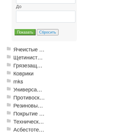
До
Ячеистые грязезащитные покрытия
Щетинистые покрытия
Грязезащитные, влаговпитывающие покрытия
Коврики
mks
Универсальные модульные покрытия
Противоскользящая защита для лестниц, профили, ленты
Резиновые и ПВХ дорожки
Покрытие из резиновой крошки
Техническая резина
Асбестотехнические и теплоизоляционные материалы