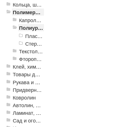
Кольца, шайбы, манжеты
Полимеры и пластики
Капролон Полиацеталь
Полиуретан
Пластины полиуретан
Стержни полиуретан
Текстолит Стеклотекстолит
Фторопласт Лента ФУМ
Клей, химия, сопутствующие товары
Товары для дома
Рукава и шланги промышленные
Придверные решетки
Ковролин
Автолин, Транслин, Линолеум
Ламинат, Кварцвиниловая плитка SPC
Сад и огород