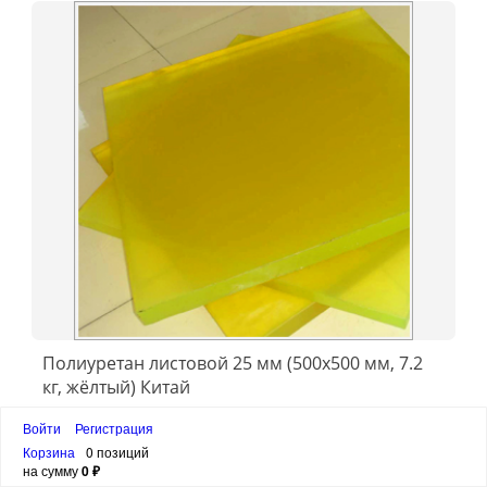
Полиуретан листовой 25 мм (500х500 мм, 7.2
кг, жёлтый) Китай
4 219 ₽
Войти
Регистрация
Корзина
0 позиций
на сумму
0 ₽
Штрихкод товара
4605500077055