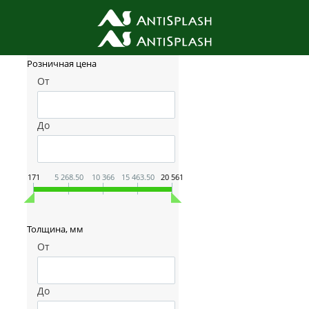
Фильтр товаров
Розничная цена
От
До
171
5 268.50
10 366
15 463.50
20 561
Толщина, мм
От
До