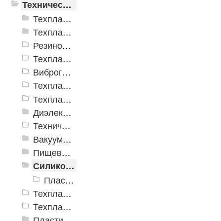
Техническая резина
Техпластины ТМКЩ резиновые рулонные ГОСТ 7338-90
Техпластины МБС резиновые рулонные ГОСТ 7338-90
Резиновые пластины SBR (ТМКЩ)
Техпластина Неопрен CR
Виброгасящие (вибродемпфирующие) эластомерные пластины
Техпластина EPDM
Техпластина для дорожной техники
Диэлектрические материалы
Техническая резина ТМКЩ с тканевой прокладкой
Вакуумная пластина ТУ 38.105.116-81
Пищевая резиновая пластина
Силиконовая пластина
Пластина силиконовая неформовая
Техпластина электроизоляционная
Техпластина УМ (трансформаторная)
Пластины пористые и губчатые