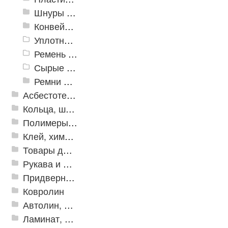
Шнуры резиновые
Конвейерная лента
Уплотнитель
Ремень плоский
Сырые смеси
Ремни приводные
Асбестотехнические и теплоизоляционные материалы
Кольца, шайбы, манжеты
Полимеры и пластики
Клей, химия, сопутствующие товары
Товары для дома
Рукава и шланги промышленные
Придверные решетки
Ковролин
Автолин, Транслин, Линолеум
Ламинат, Кварцвиниловая плитка SPC