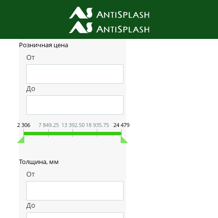
Фильтр товаров
Розничная цена
От
До
2 306
7 849.25
13 392.50
18 935.75
24 479
Толщина, мм
От
До