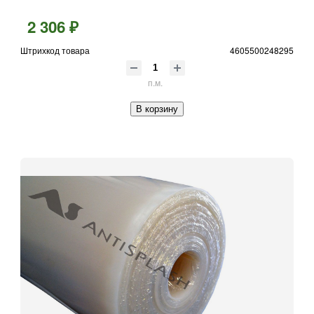
2 306 ₽
Штрихкод товара
4605500248295
п.м.
В корзину