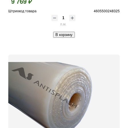
9 769 ₽
Штрихкод товара
4605500248325
п.м.
В корзину