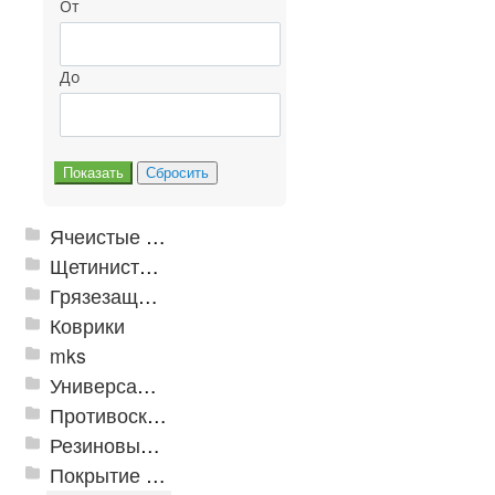
От
До
Ячеистые грязезащитные покрытия
Щетинистые покрытия
Грязезащитные, влаговпитывающие покрытия
Коврики
mks
Универсальные модульные покрытия
Противоскользящая защита для лестниц, профили, ленты
Резиновые и ПВХ дорожки
Покрытие из резиновой крошки