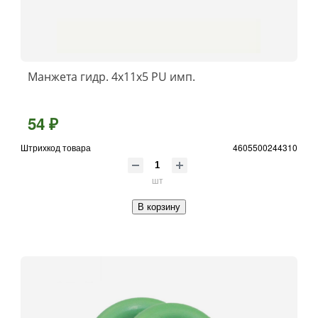
Манжета гидр. 4х11х5 PU имп.
54 ₽
Штрихкод товара
4605500244310
шт
В корзину