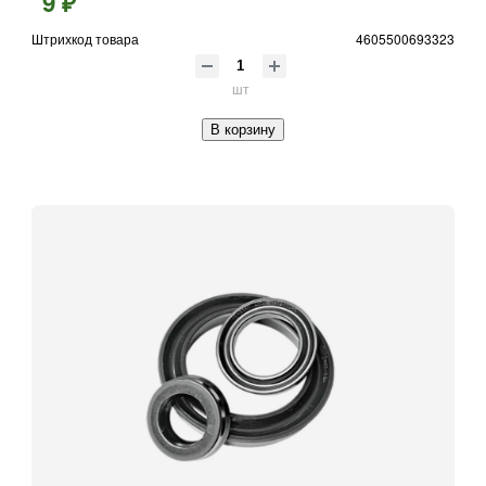
9 ₽
Штрихкод товара
4605500693323
шт
В корзину