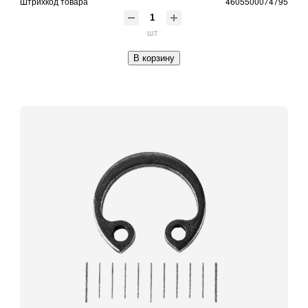
Штрихкод товара
4605500074795
шт
В корзину