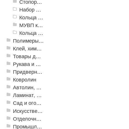
Стопорные кольца
Набор для изготовления уплотнительных колец
Кольца уплотнительные для камлоков
МУВП кольца, втулки, "звездочки"
Кольца уплотнительные Х-Ring
Полимеры и пластики
Клей, химия, сопутствующие товары
Товары для дома
Рукава и шланги промышленные
Придверные решетки
Ковролин
Автолин, Транслин, Линолеум
Ламинат, Кварцвиниловая плитка SPC
Сад и огород
Искусственная трава
Отделочные профили
Промышленный текстиль