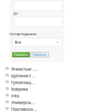
До
Состав подложки
Все
Ячеистые грязезащитные покрытия
Щетинистые покрытия
Грязезащитные, влаговпитывающие покрытия
Коврики
mks
Универсальные модульные покрытия
Противоскользящая защита для лестниц, профили, ленты