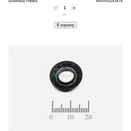
Штрихкод товара
4605500243818
шт
В корзину