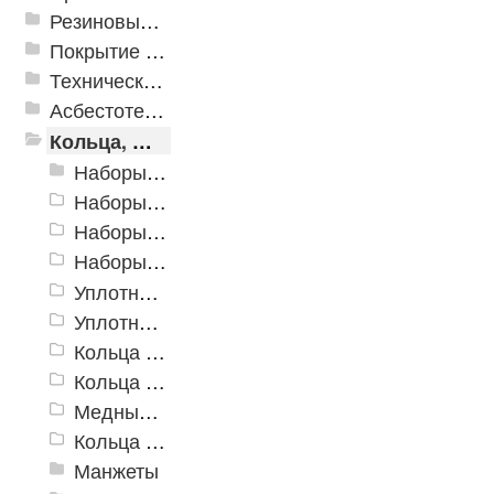
Резиновые и ПВХ дорожки
Покрытие из резиновой крошки
Техническая резина
Асбестотехнические и теплоизоляционные материалы
Кольца, шайбы, манжеты
Наборы уплотнительных резиновых колец
Наборы уплотнительных колец из силикона
Наборы металлорезиновых уплотнительных колец
Наборы медных и алюминиевых шайб
Уплотнительные кольца ГОСТ 9833-73 (18829-73)
Уплотнительные кольца Китай
Кольца уплотнительные из фторкаучука FKM
Кольца уплотнительные силиконовые
Медные шайбы
Кольца USIT
Манжеты