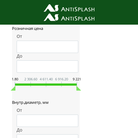
Фильтр товаров
Розничная цена
От
До
1.80
2 306.60
4 611.40
6 916.20
9 221
Внутр.диаметр, мм
От
До