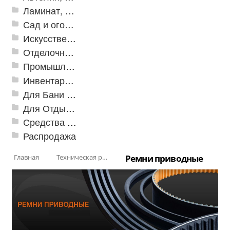
Ламинат, Кварцвиниловая плитка SPC
Сад и огород
Искусственная трава
Отделочные профили
Промышленный текстиль
Инвентарь для клининга
Для Бани и Сауны
Для Отдыха и Пикника
Средства от насекомых и садовых вредителей
Распродажа
Главная
Техническая резина
Ремни приводные