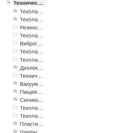
Техническая резина
Техпластины ТМКЩ резиновые рулонные ГОСТ 7338-90
Техпластины МБС резиновые рулонные ГОСТ 7338-90
Резиновые пластины SBR (ТМКЩ)
Техпластина Неопрен CR
Виброгасящие (вибродемпфирующие) эластомерные пластины
Техпластина EPDM
Техпластина для дорожной техники
Диэлектрические материалы
Техническая резина ТМКЩ с тканевой прокладкой
Вакуумная пластина ТУ 38.105.116-81
Пищевая резиновая пластина
Силиконовая пластина
Техпластина электроизоляционная
Техпластина УМ (трансформаторная)
Пластины пористые и губчатые
Шнуры резиновые