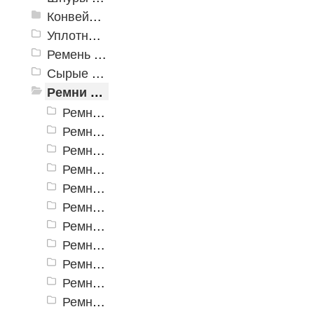
Конвейерная лента
Уплотнитель
Ремень плоский
Сырые смеси
Ремни приводные
Ремни клиновые Z(О)
Ремни клиновые А
Ремни клиновые Б (B)
Ремни клиновые С(В)
Ремни клиновые D(Г) и Е(Д)
Ремни вентиляторные
Ремни клиновые AVX с формованным зубом
Ремни клиновые вариаторные
Ремни вариаторные промышленные
Ремни клиновые многоручьевые
Ремни клиновые SPA и XPA