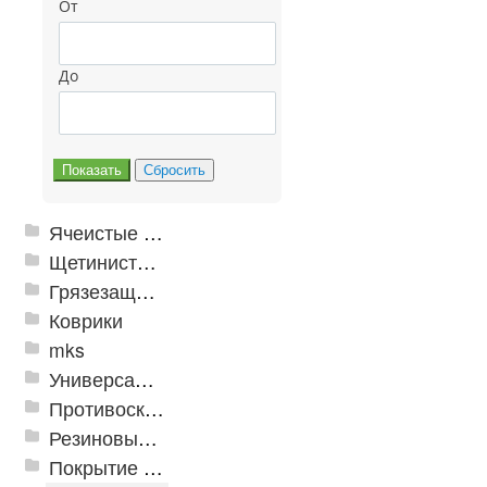
От
До
Ячеистые грязезащитные покрытия
Щетинистые покрытия
Грязезащитные, влаговпитывающие покрытия
Коврики
mks
Универсальные модульные покрытия
Противоскользящая защита для лестниц, профили, ленты
Резиновые и ПВХ дорожки
Покрытие из резиновой крошки