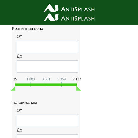
Фильтр товаров
Розничная цена
От
До
25
1 803
3 581
5 359
7 137
Толщина, мм
От
До