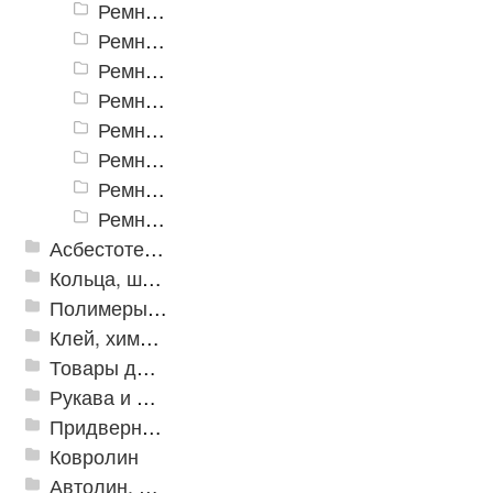
Ремни клиновые SPB и XPB
Ремни клиновые SPC и XPC
Ремни клиновые SPZ и XPZ
Ремни плоские для с/х техники
Ремни шестигранные HBB
Ремни вариаторные для снегоходов
Ремни поликлиновые
Ремни синхронные зубчатые HTD
Асбестотехнические и теплоизоляционные материалы
Кольца, шайбы, манжеты
Полимеры и пластики
Клей, химия, сопутствующие товары
Товары для дома
Рукава и шланги промышленные
Придверные решетки
Ковролин
Автолин, Транслин, Линолеум