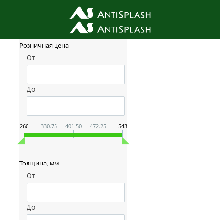
Фильтр товаров
Розничная цена
От
До
260
330.75
401.50
472.25
543
Толщина, мм
От
До