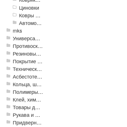
Циновки
Ковры для детской
Автомобильные коврики
mks
Универсальные модульные покрытия
Противоскользящая защита для лестниц, профили, ленты
Резиновые и ПВХ дорожки
Покрытие из резиновой крошки
Техническая резина
Асбестотехнические и теплоизоляционные материалы
Кольца, шайбы, манжеты
Полимеры и пластики
Клей, химия, сопутствующие товары
Товары для дома
Рукава и шланги промышленные
Придверные решетки