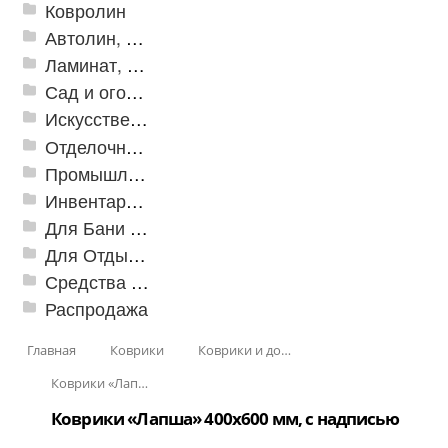
Ковролин
Автолин, Транслин, Линолеум
Ламинат, Кварцвиниловая плитка SPC
Сад и огород
Искусственная трава
Отделочные профили
Промышленный текстиль
Инвентарь для клининга
Для Бани и Сауны
Для Отдыха и Пикника
Средства от насекомых и садовых вредителей
Распродажа
Главная
Коврики
Коврики и дорожки пористые (Лапша)
Коврики «Лапша»
Коврики «Лапша» 400x600 мм, с надписью