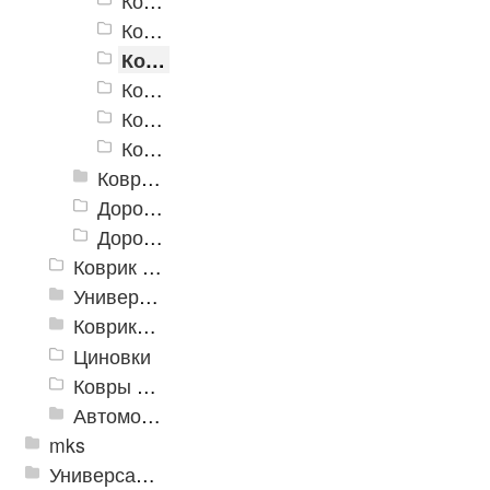
Коврики «Лапша» 500x700 мм
Коврики «Лапша» 600x900 мм
Коврики «Лапша» 400x600 мм, с надписью
Коврики «Лапша» 500x700 мм, с надписью
Коврики «Лапша» 500x800 мм, с надписью
Коврики «Лапша» 600x900 мм, с надписью
Коврик придверный Dabar
Дорожка «Лапша»
Дорожка «Кели»
Коврик флокированный
Универсальные коврики
Коврики хлопковые
Циновки
Ковры для детской
Автомобильные коврики
mks
Универсальные модульные покрытия