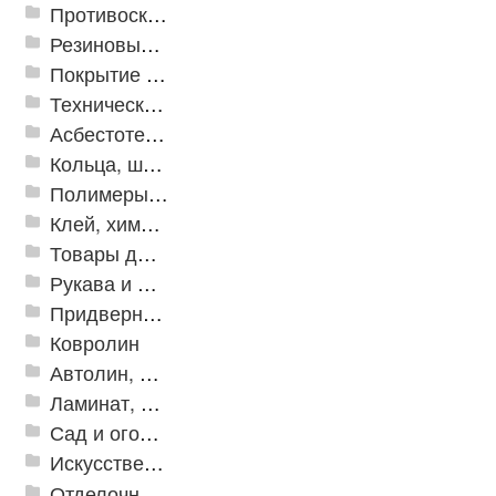
Противоскользящая защита для лестниц, профили, ленты
Резиновые и ПВХ дорожки
Покрытие из резиновой крошки
Техническая резина
Асбестотехнические и теплоизоляционные материалы
Кольца, шайбы, манжеты
Полимеры и пластики
Клей, химия, сопутствующие товары
Товары для дома
Рукава и шланги промышленные
Придверные решетки
Ковролин
Автолин, Транслин, Линолеум
Ламинат, Кварцвиниловая плитка SPC
Сад и огород
Искусственная трава
Отделочные профили