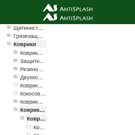
Ячеистые грязезащитные покрытия
Щетинистые покрытия
Грязезащитные, влаговпитывающие покрытия
Коврики
Коврики влаговпитывающие
Защитные коврики и лотки
Резиновые коврики
Двухкомпонентные коврики
Коврики на пенорезине
Кокосовые коврики
Коврики для ванн
Коврики и дорожки пористые (Лапша)
Коврики «Лапша»
Коврики «Лапша» 400x600 мм