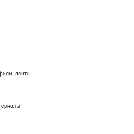
фили, ленты
атериалы