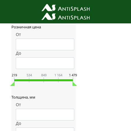
Фильтр товаров
Розничная цена
От
До
219
534
849
1 164
1 479
Толщина, мм
От
До