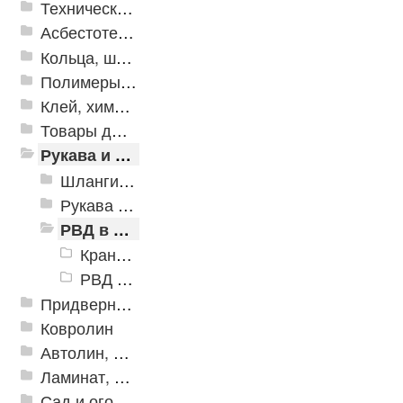
Техническая резина
Асбестотехнические и теплоизоляционные материалы
Кольца, шайбы, манжеты
Полимеры и пластики
Клей, химия, сопутствующие товары
Товары для дома
Рукава и шланги промышленные
Шланги ПВХ и ПУ
Рукава резиновые
РВД в сборе с фитингами Штуцеры БРС
Краны гидравлические для РВД
РВД с фитингами DK
Придверные решетки
Ковролин
Автолин, Транслин, Линолеум
Ламинат, Кварцвиниловая плитка SPC
Сад и огород