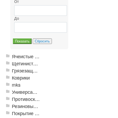
От
До
Ячеистые грязезащитные покрытия
Щетинистые покрытия
Грязезащитные, влаговпитывающие покрытия
Коврики
mks
Универсальные модульные покрытия
Противоскользящая защита для лестниц, профили, ленты
Резиновые и ПВХ дорожки
Покрытие из резиновой крошки