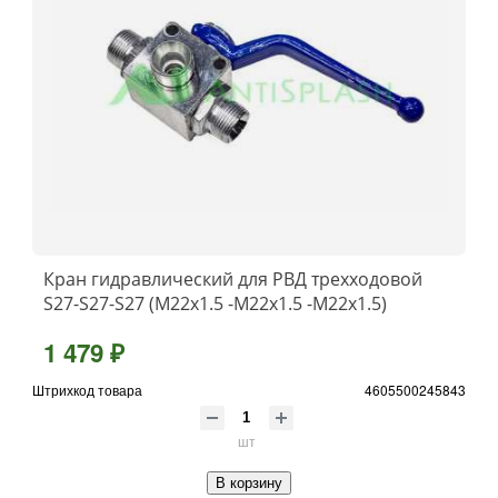
Кран гидравлический для РВД трехходовой
S27-S27-S27 (М22х1.5 -М22х1.5 -М22х1.5)
1 479 ₽
Штрихкод товара
4605500245843
шт
В корзину