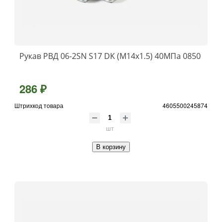
Рукав РВД 06-2SN S17 DK (М14х1.5) 40МПа 0850
286 ₽
Штрихкод товара
4605500245874
шт
В корзину