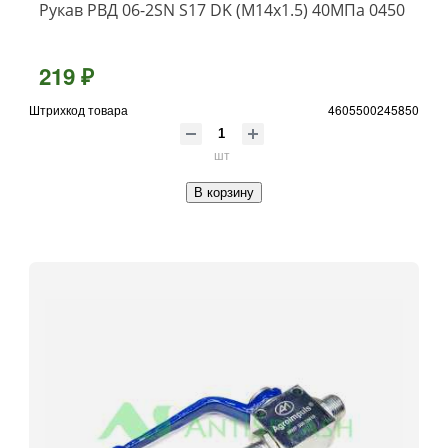
Рукав РВД 06-2SN S17 DK (М14х1.5) 40МПа 0450
219 ₽
Штрихкод товара
4605500245850
шт
В корзину