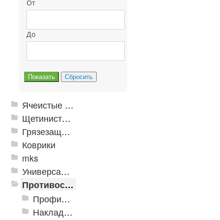
От
До
Ячеистые грязезащитные покрытия
Щетинистые покрытия
Грязезащитные, влаговпитывающие покрытия
Коврики
mks
Универсальные модульные покрытия
Противоскользящая защита для лестниц, профили, ленты
Профили алюминиевые с резиновой вставкой
Накладки противоскользящие резиновые