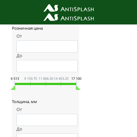
Фильтр товаров
Розничная цена
От
До
6 513
9 159.75
11 806.50
14 453.25
17 100
Толщина, мм
От
До