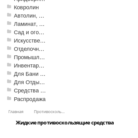
Ковролин
Автолин, Транслин, Линолеум
Ламинат, Кварцвиниловая плитка SPC
Сад и огород
Искусственная трава
Отделочные профили
Промышленный текстиль
Инвентарь для клининга
Для Бани и Сауны
Для Отдыха и Пикника
Средства от насекомых и садовых вредителей
Распродажа
Главная
Противоскользящая защита для лестниц, профили, ленты
Жидкие противоскользящие средства