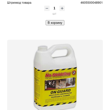
Штрихкод товара
4605500048901
шт
В корзину