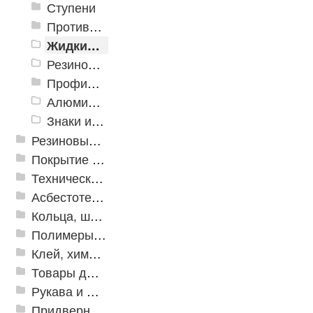
Ступени
Противоскользящие ленты
Жидкие противоскользящие средства
Резиновый профиль с алюминиевой вставкой «NoSlip»
Профили закладные
Алюминиевый профиль для ленты
Знаки из полистирола для разметки пола
Резиновые и ПВХ дорожки
Покрытие из резиновой крошки
Техническая резина
Асбестотехнические и теплоизоляционные материалы
Кольца, шайбы, манжеты
Полимеры и пластики
Клей, химия, сопутствующие товары
Товары для дома
Рукава и шланги промышленные
Придверные решетки