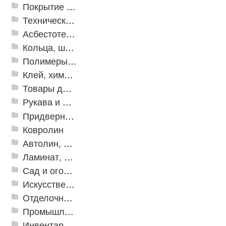
Покрытие из резиновой крошки
Техническая резина
Асбестотехнические и теплоизоляционные материалы
Кольца, шайбы, манжеты
Полимеры и пластики
Клей, химия, сопутствующие товары
Товары для дома
Рукава и шланги промышленные
Придверные решетки
Ковролин
Автолин, Транслин, Линолеум
Ламинат, Кварцвиниловая плитка SPC
Сад и огород
Искусственная трава
Отделочные профили
Промышленный текстиль
Инвентарь для клининга