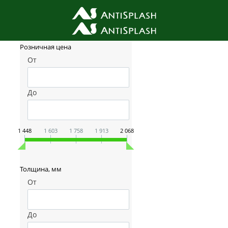
Фильтр товаров
Розничная цена
От
До
1 448
1 603
1 758
1 913
2 068
Толщина, мм
От
До