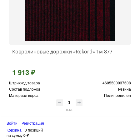
Ковролиновые дорожки «Rekord» 1м 877
1 913 ₽
Штрихкод товара
4605500037608
Состав подложки
Резина
Материал ворса
Полипропилен
п.м.
В корзину
Войти
Регистрация
Корзина
0 позиций
на сумму
0 ₽