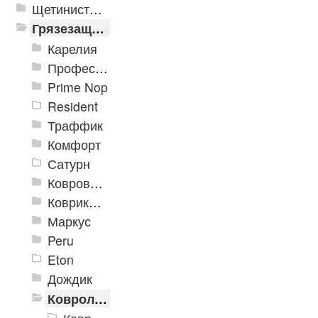
Щетинистые покрытия
Грязезащитные, влаговпитывающие покрытия
Карелия
Профессиональные грязезащитные ковры AntiSplash Carpet
Prime Nop
Resident
Траффик
Комфорт
Сатурн
Ковровое покрытие "Цикада"
Коврики «Heavy» на резиновой подложке
Маркус
Peru
Eton
Дождик
Ковролиновые дорожки «Rekord»