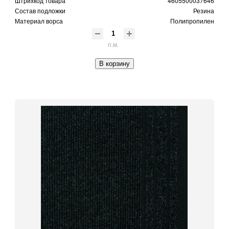
Штрихкод товара
4605500037646
Состав подложки
Резина
Материал ворса
Полипропилен
п.м.
В корзину