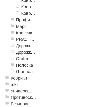
Ковролиновые дорожки «Rekord» 0,8м
Ковролиновые дорожки «Rekord» 1 м
Ковролиновые дорожки «Rekord» 1,2м
Профи
Марс
Классик
PRACTICAL
Дорожка влаговпитывающая Лидер XL
Дорожки «Фаворит»
Orotex GIN
Полоска
Granada
Коврики
mks
Универсальные модульные покрытия
Противоскользящая защита для лестниц, профили, ленты
Резиновые и ПВХ дорожки