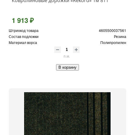
Ковролиновые дорожки «Rekord» 1м 811
1 913 ₽
Штрихкод товара
4605500037561
Состав подложки
Резина
Материал ворса
Полипропилен
п.м.
В корзину