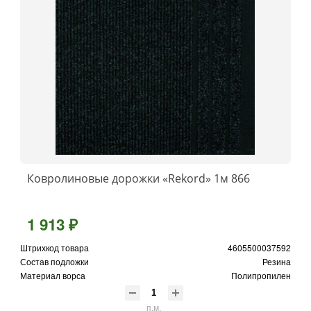
Ковролиновые дорожки «Rekord» 1м 866
1 913 ₽
Штрихкод товара
4605500037592
Состав подложки
Резина
Материал ворса
Полипропилен
п.м.