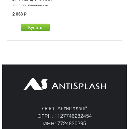
7338-90, 500x500 мм
2 038 ₽
Купить
ООО "АнтиСплэш"
ОГРН: 1127746282454
ИНН: 7724830295