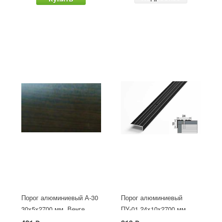
Порог алюминиевый А-30
Порог алюминиевый
30х5x2700 мм, Венге
ПУ-01 24x10x2700 мм,
окрашенный в черный