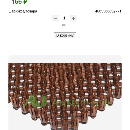
166 ₽
Штрихкод товара
4605500032771
шт
В корзину