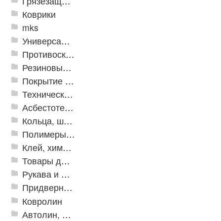
Грязезащитные, влаговпитывающие покрытия
Коврики
mks
Универсальные модульные покрытия
Противоскользящая защита для лестниц, профили, ленты
Резиновые и ПВХ дорожки
Покрытие из резиновой крошки
Техническая резина
Асбестотехнические и теплоизоляционные материалы
Кольца, шайбы, манжеты
Полимеры и пластики
Клей, химия, сопутствующие товары
Товары для дома
Рукава и шланги промышленные
Придверные решетки
Ковролин
Автолин, Транслин, Линолеум