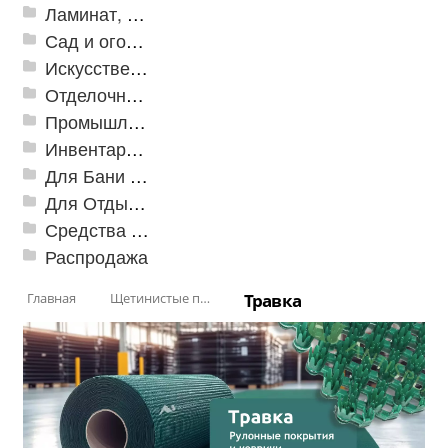
Ламинат, Кварцвиниловая плитка SPC
Сад и огород
Искусственная трава
Отделочные профили
Промышленный текстиль
Инвентарь для клининга
Для Бани и Сауны
Для Отдыха и Пикника
Средства от насекомых и садовых вредителей
Распродажа
Главная
Щетинистые покрытия
Травка