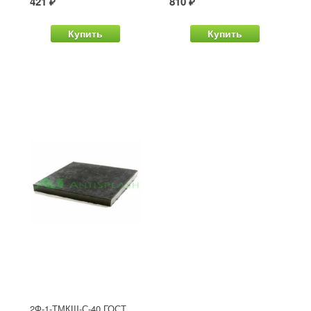
421 ₽
810 ₽
Купить
Купить
2Ф-1-ТМКЩ-С-40 ГОСТ