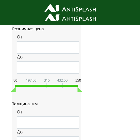
Фильтр товаров
Розничная цена
От
До
80
197.50
315
432.50
550
Толщина, мм
От
До