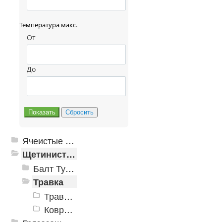
Температура макс.
От
До
Ячеистые грязезащитные покрытия
Щетинистые покрытия
Балт Турф
Травка
Травка в рулонах
Коврики «Травка»