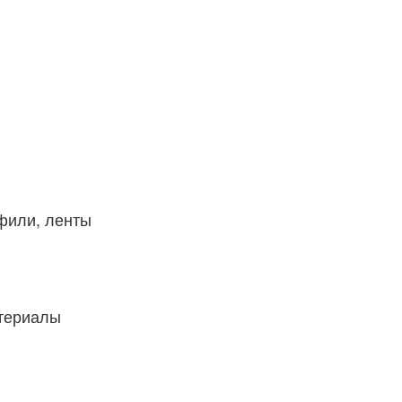
фили, ленты
атериалы