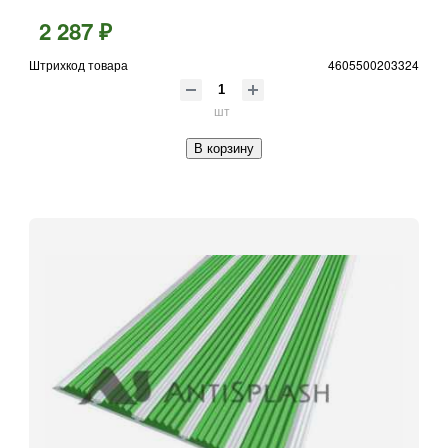
2 287 ₽
Штрихкод товара
4605500203324
шт
В корзину