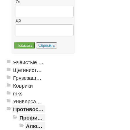
От
До
Ячеистые грязезащитные покрытия
Щетинистые покрытия
Грязезащитные, влаговпитывающие покрытия
Коврики
mks
Универсальные модульные покрытия
Противоскользящая защита для лестниц, профили, ленты
Профили алюминиевые с резиновой вставкой
Алюминиевая полоса с резиновыми вставками