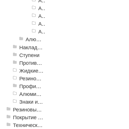
Алюминиевая Полоса АП-162, белый
Алюминиевая Полоса АП-162, голубой
Алюминиевая Полоса АП-162, синий
Алюминиевая Полоса АП-162, красный
Алюминиевая Полоса АП-162, зеленый
Алюминиевый угол-порог с резиновой вставкой
Накладки противоскользящие резиновые
Ступени
Противоскользящие ленты
Жидкие противоскользящие средства
Резиновый профиль с алюминиевой вставкой «NoSlip»
Профили закладные
Алюминиевый профиль для ленты
Знаки из полистирола для разметки пола
Резиновые и ПВХ дорожки
Покрытие из резиновой крошки
Техническая резина