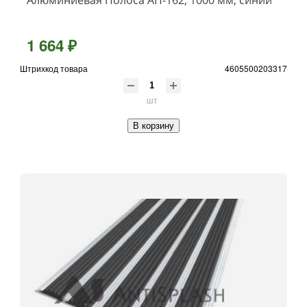
1 664 ₽
Штрихкод товара
4605500203317
шт
В корзину