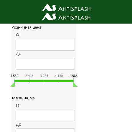
Фильтр товаров
Розничная цена
От
До
1 562
2 418
3 274
4 130
4 986
Толщина, мм
От
До