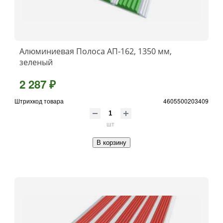
Алюминиевая Полоса АП-162, 1350 мм,
зеленый
2 287 ₽
Штрихкод товара
4605500203409
шт
В корзину