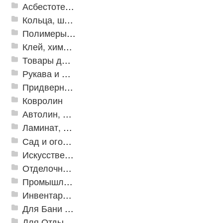
Асбестотехнические и теплоизоляционные материалы
Кольца, шайбы, манжеты
Полимеры и пластики
Клей, химия, сопутствующие товары
Товары для дома
Рукава и шланги промышленные
Придверные решетки
Ковролин
Автолин, Транслин, Линолеум
Ламинат, Кварцвиниловая плитка SPC
Сад и огород
Искусственная трава
Отделочные профили
Промышленный текстиль
Инвентарь для клининга
Для Бани и Сауны
Для Отдыха и Пикника