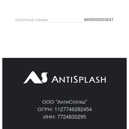
Штрихкод товара
4605500203041
ООО "АнтиСплэш"
ОГРН: 1127746282454
ИНН: 7724830295