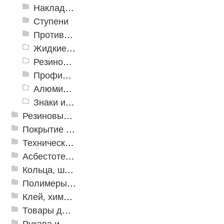
Накладки противоскользящие резиновые
Ступени
Противоскользящие ленты
Жидкие противоскользящие средства
Резиновый профиль с алюминиевой вставкой «NoSlip»
Профили закладные
Алюминиевый профиль для ленты
Знаки из полистирола для разметки пола
Резиновые и ПВХ дорожки
Покрытие из резиновой крошки
Техническая резина
Асбестотехнические и теплоизоляционные материалы
Кольца, шайбы, манжеты
Полимеры и пластики
Клей, химия, сопутствующие товары
Товары для дома
Рукава и шланги промышленные