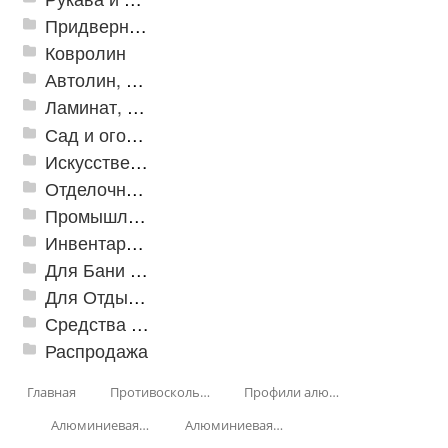
Придверные решетки
Ковролин
Автолин, Транслин, Линолеум
Ламинат, Кварцвиниловая плитка SPC
Сад и огород
Искусственная трава
Отделочные профили
Промышленный текстиль
Инвентарь для клининга
Для Бани и Сауны
Для Отдыха и Пикника
Средства от насекомых и садовых вредителей
Распродажа
Главная
Противоскользящая защита для лестниц, профили, ленты
Профили алюминиевые с резиновой вставкой
Алюминиевая полоса с резиновыми вставками
Алюминиевая Полоса с пятью резиновыми вставками АП-162