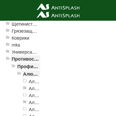
Ячеистые грязезащитные покрытия
Щетинистые покрытия
Грязезащитные, влаговпитывающие покрытия
Коврики
mks
Универсальные модульные покрытия
Противоскользящая защита для лестниц, профили, ленты
Профили алюминиевые с резиновой вставкой
Алюминиевая полоса с резиновыми вставками
Алюминиевая Полоса с резиновой вставкой АП-32 Евро, 2500мм
Алюминиевая Полоса с резиновой вставкой АП-40
Алюминиевая Полоса с резиновой вставкой АП-42 Евро, 2500мм
Алюминиевая Полоса с резиновой вставкой АП-46
Алюминиевая Полоса АП-46 (с клеевой основой)