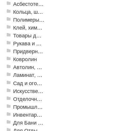
Асбестотехнические и теплоизоляционные материалы
Кольца, шайбы, манжеты
Полимеры и пластики
Клей, химия, сопутствующие товары
Товары для дома
Рукава и шланги промышленные
Придверные решетки
Ковролин
Автолин, Транслин, Линолеум
Ламинат, Кварцвиниловая плитка SPC
Сад и огород
Искусственная трава
Отделочные профили
Промышленный текстиль
Инвентарь для клининга
Для Бани и Сауны
Для Отдыха и Пикника