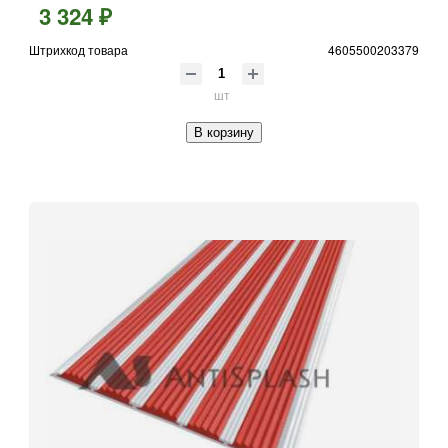
3 324 ₽
Штрихкод товара
4605500203379
шт
В корзину