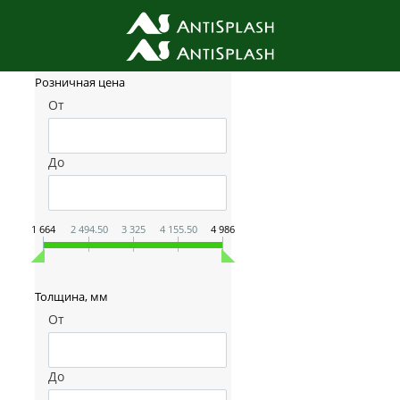
Фильтр товаров
Розничная цена
От
До
1 664
2 494.50
3 325
4 155.50
4 986
Толщина, мм
От
До