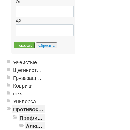
От
До
Ячеистые грязезащитные покрытия
Щетинистые покрытия
Грязезащитные, влаговпитывающие покрытия
Коврики
mks
Универсальные модульные покрытия
Противоскользящая защита для лестниц, профили, ленты
Профили алюминиевые с резиновой вставкой
Алюминиевая полоса с резиновыми вставками