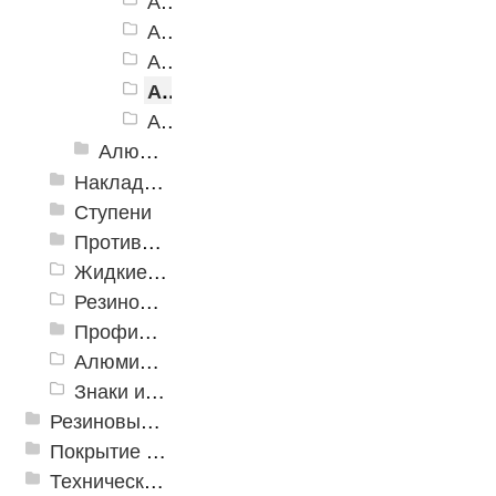
Алюминиевая Полоса АП-162, белый
Алюминиевая Полоса АП-162, голубой
Алюминиевая Полоса АП-162, синий
Алюминиевая Полоса АП-162, красный
Алюминиевая Полоса АП-162, зеленый
Алюминиевый угол-порог с резиновой вставкой
Накладки противоскользящие резиновые
Ступени
Противоскользящие ленты
Жидкие противоскользящие средства
Резиновый профиль с алюминиевой вставкой «NoSlip»
Профили закладные
Алюминиевый профиль для ленты
Знаки из полистирола для разметки пола
Резиновые и ПВХ дорожки
Покрытие из резиновой крошки
Техническая резина