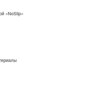
й «NoSlip»
атериалы