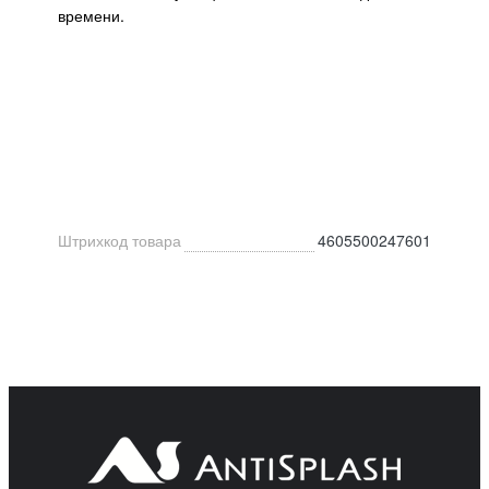
времени.
Штрихкод товара
4605500247601