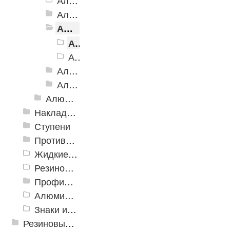
Алюминиевая полоса с двумя резиновыми вставками АП-72
Алюминиевая Полоса с двумя резиновыми вставками АП-70
Алюминиевая Полоса с двумя резиновыми вставками АП-86 Премиум
Алюминиевая Полоса АП-86, Премиум черная
Алюминиевая Полоса АП-86, Премиум желтый
Алюминиевая Полоса с тремя резиновыми вставками АП-100
Алюминиевая Полоса с пятью резиновыми вставками АП-162
Алюминиевый угол-порог с резиновой вставкой
Накладки противоскользящие резиновые
Ступени
Противоскользящие ленты
Жидкие противоскользящие средства
Резиновый профиль с алюминиевой вставкой «NoSlip»
Профили закладные
Алюминиевый профиль для ленты
Знаки из полистирола для разметки пола
Резиновые и ПВХ дорожки