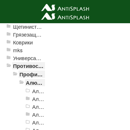
Ячеистые грязезащитные покрытия
Щетинистые покрытия
Грязезащитные, влаговпитывающие покрытия
Коврики
mks
Универсальные модульные покрытия
Противоскользящая защита для лестниц, профили, ленты
Профили алюминиевые с резиновой вставкой
Алюминиевая полоса с резиновыми вставками
Алюминиевая Полоса с резиновой вставкой АП-32 Евро, 2500мм
Алюминиевая Полоса с резиновой вставкой АП-40
Алюминиевая Полоса с резиновой вставкой АП-42 Евро, 2500мм
Алюминиевая Полоса с резиновой вставкой АП-46
Алюминиевая Полоса АП-46 (с клеевой основой)