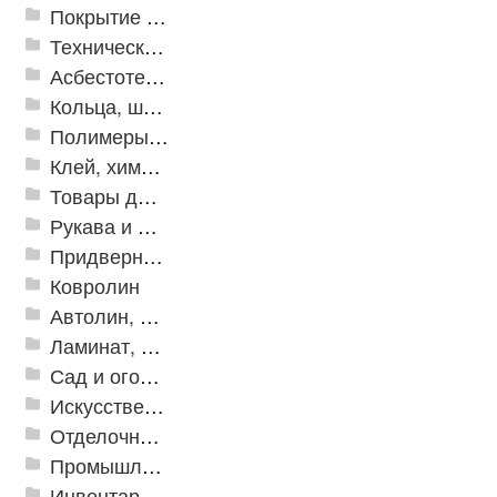
Покрытие из резиновой крошки
Техническая резина
Асбестотехнические и теплоизоляционные материалы
Кольца, шайбы, манжеты
Полимеры и пластики
Клей, химия, сопутствующие товары
Товары для дома
Рукава и шланги промышленные
Придверные решетки
Ковролин
Автолин, Транслин, Линолеум
Ламинат, Кварцвиниловая плитка SPC
Сад и огород
Искусственная трава
Отделочные профили
Промышленный текстиль
Инвентарь для клининга