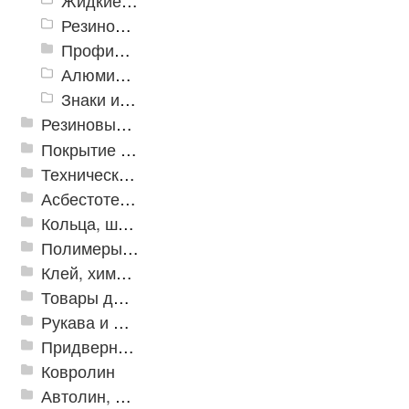
Жидкие противоскользящие средства
Резиновый профиль с алюминиевой вставкой «NoSlip»
Профили закладные
Алюминиевый профиль для ленты
Знаки из полистирола для разметки пола
Резиновые и ПВХ дорожки
Покрытие из резиновой крошки
Техническая резина
Асбестотехнические и теплоизоляционные материалы
Кольца, шайбы, манжеты
Полимеры и пластики
Клей, химия, сопутствующие товары
Товары для дома
Рукава и шланги промышленные
Придверные решетки
Ковролин
Автолин, Транслин, Линолеум