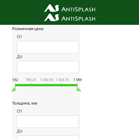
Фильтр товаров
Розничная цена
От
До
532
796.25
1 060.50
1 324.75
1 589
Толщина, мм
От
До