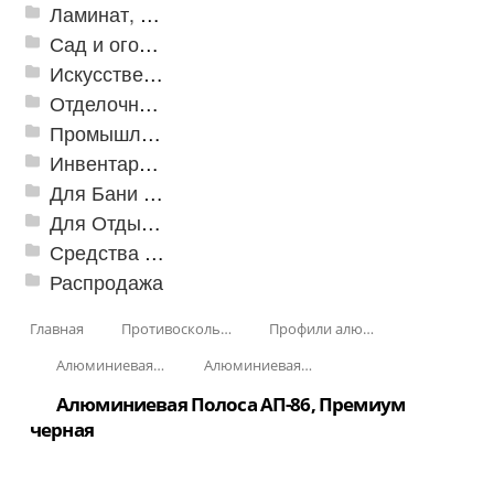
Ламинат, Кварцвиниловая плитка SPC
Сад и огород
Искусственная трава
Отделочные профили
Промышленный текстиль
Инвентарь для клининга
Для Бани и Сауны
Для Отдыха и Пикника
Средства от насекомых и садовых вредителей
Распродажа
Главная
Противоскользящая защита для лестниц, профили, ленты
Профили алюминиевые с резиновой вставкой
Алюминиевая полоса с резиновыми вставками
Алюминиевая Полоса с двумя резиновыми вставками АП-86 Премиум
Алюминиевая Полоса АП-86, Премиум
черная