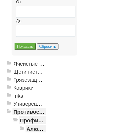
От
До
Ячеистые грязезащитные покрытия
Щетинистые покрытия
Грязезащитные, влаговпитывающие покрытия
Коврики
mks
Универсальные модульные покрытия
Противоскользящая защита для лестниц, профили, ленты
Профили алюминиевые с резиновой вставкой
Алюминиевая полоса с резиновыми вставками