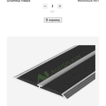
Штрихкод товара
4605500247601
шт
В корзину