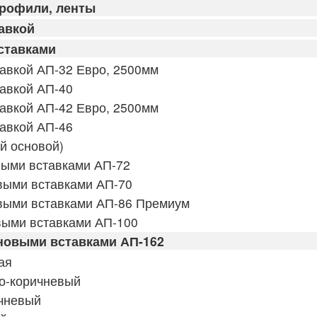
профили, ленты
авкой
ставками
авкой АП-32 Евро, 2500мм
авкой АП-40
авкой АП-42 Евро, 2500мм
авкой АП-46
й основой)
выми вставками АП-72
выми вставками АП-70
выми вставками АП-86 Премиум
выми вставками АП-100
новыми вставками АП-162
ая
о-коричневый
чневый