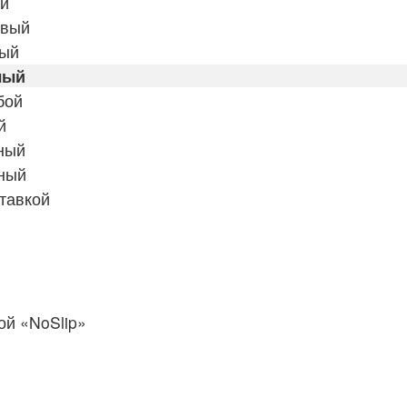
ый
евый
тый
лый
бой
й
ный
ный
тавкой
й «NoSlip»