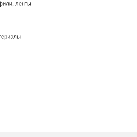
фили, ленты
атериалы