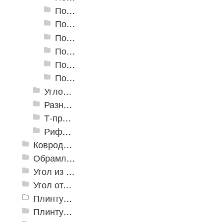
Пороги алюминиевые А-39 39х5,4 мм (открытый крепеж)
Пороги алюминиевые А-45 45х4,4 мм (открытый крепеж)
Пороги алюминиевые B-1 30х4,2 мм (скрытый крепеж)
Пороги алюминиевые B-2 37х4,4 мм (скрытый крепеж)
Пороги алюминиевые B-4 41х6-13 мм (скрытый крепеж)
Пороги алюминиевые B-5 80х4,6 мм (скрытый крепеж)
Угловые алюминиевые пороги
Разноуровневые алюминиевые профили
Т-профиль
Рифленые алюминиевые листы и углы квинтет
Ковродержатели
Обрамление
Угол из ПВХ
Угол отделочный арочный
Плинтус для столешниц
Плинтусы «KronPlast»