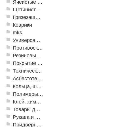
Ячеистые грязезащитные покрытия
Щетинистые покрытия
Грязезащитные, влаговпитывающие покрытия
Коврики
mks
Универсальные модульные покрытия
Противоскользящая защита для лестниц, профили, ленты
Резиновые и ПВХ дорожки
Покрытие из резиновой крошки
Техническая резина
Асбестотехнические и теплоизоляционные материалы
Кольца, шайбы, манжеты
Полимеры и пластики
Клей, химия, сопутствующие товары
Товары для дома
Рукава и шланги промышленные
Придверные решетки