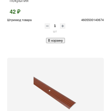
покрытия
42 ₽
Штрихкод товара
4605500140674
шт
В корзину