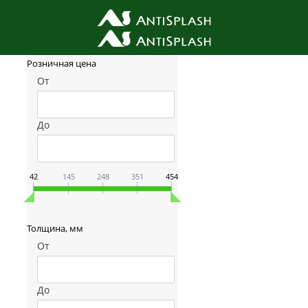
Фильтр товаров
Розничная цена
От
До
42
145
248
351
454
Толщина, мм
От
До