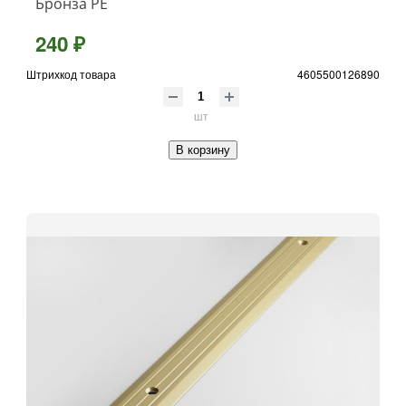
Бронза РЕ
240 ₽
Штрихкод товара
4605500126890
шт
В корзину