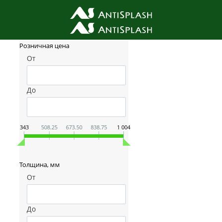
Фильтр товаров
Розничная цена
От
До
343
508.25
673.50
838.75
1 004
Толщина, мм
От
До