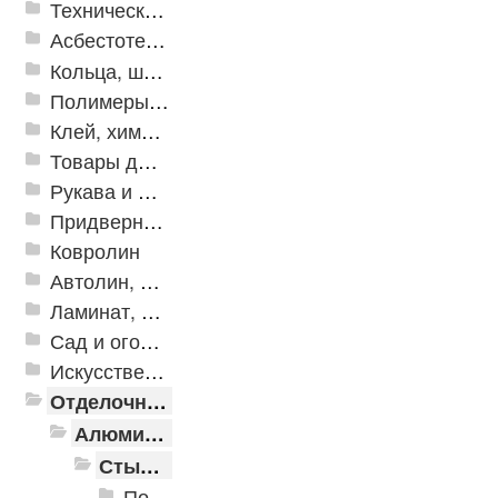
Техническая резина
Асбестотехнические и теплоизоляционные материалы
Кольца, шайбы, манжеты
Полимеры и пластики
Клей, химия, сопутствующие товары
Товары для дома
Рукава и шланги промышленные
Придверные решетки
Ковролин
Автолин, Транслин, Линолеум
Ламинат, Кварцвиниловая плитка SPC
Сад и огород
Искусственная трава
Отделочные профили
Алюминиевые пороги
Стыкоперекрывающие алюминиевые пороги
Пороги алюминиевые ПС-01 25x3 мм (открытый крепеж)