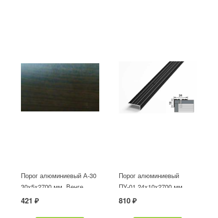
Порог алюминиевый А-30
Порог алюминиевый
30х5x2700 мм, Венге
ПУ-01 24x10x2700 мм,
окрашенный в черный
421 ₽
810 ₽