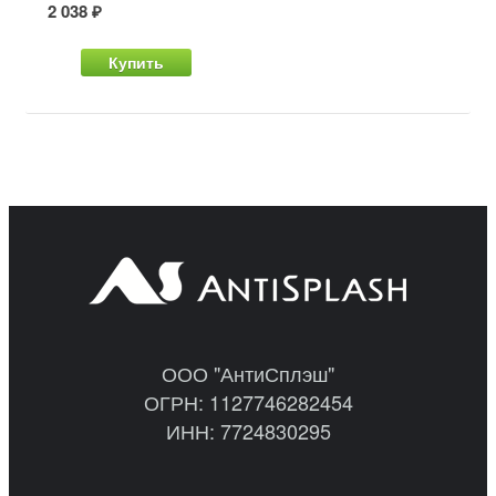
2 038 ₽
Купить
ООО "АнтиСплэш"
ОГРН: 1127746282454
ИНН: 7724830295