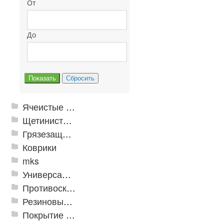
От
До
Ячеистые грязезащитные покрытия
Щетинистые покрытия
Грязезащитные, влаговпитывающие покрытия
Коврики
mks
Универсальные модульные покрытия
Противоскользящая защита для лестниц, профили, ленты
Резиновые и ПВХ дорожки
Покрытие из резиновой крошки