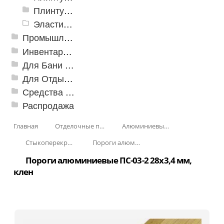
Плинтусы «KronPlast»
Эластичный напольно-стыковочный профиль Cezar
Промышленный текстиль
Инвентарь для клининга
Для Бани и Сауны
Для Отдыха и Пикника
Средства от насекомых и садовых вредителей
Распродажа
Главная
Отделочные профили
Алюминиевые пороги
Стыкоперекрывающие алюминиевые пороги
Пороги алюминиевые ПС-03-2 28x3,4 мм (открытый крепеж)
Пороги алюминиевые ПС-03-2 28x3,4 мм,
клен