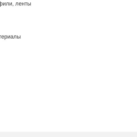
фили, ленты
атериалы