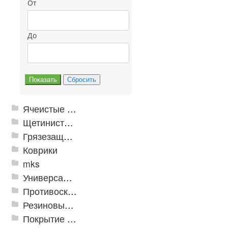
От
До
Ячеистые грязезащитные покрытия
Щетинистые покрытия
Грязезащитные, влаговпитывающие покрытия
Коврики
mks
Универсальные модульные покрытия
Противоскользящая защита для лестниц, профили, ленты
Резиновые и ПВХ дорожки
Покрытие из резиновой крошки