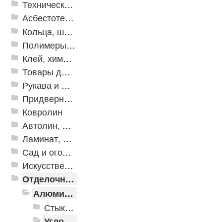
Техническая резина
Асбестотехнические и теплоизоляционные материалы
Кольца, шайбы, манжеты
Полимеры и пластики
Клей, химия, сопутствующие товары
Товары для дома
Рукава и шланги промышленные
Придверные решетки
Ковролин
Автолин, Транслин, Линолеум
Ламинат, Кварцвиниловая плитка SPC
Сад и огород
Искусственная трава
Отделочные профили
Алюминиевые пороги
Стыкоперекрывающие алюминиевые пороги
Угловые алюминиевые пороги