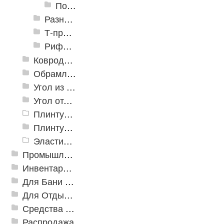
Пороги алюминиевые угловые Д-5 20х20мм
Разноуровневые алюминиевые профили
Т-профиль
Рифленые алюминиевые листы и углы квинтет
Ковродержатели
Обрамление
Угол из ПВХ
Угол отделочный арочный
Плинтус для столешниц
Плинтусы «KronPlast»
Эластичный напольно-стыковочный профиль Cezar
Промышленный текстиль
Инвентарь для клининга
Для Бани и Сауны
Для Отдыха и Пикника
Средства от насекомых и садовых вредителей
Распродажа