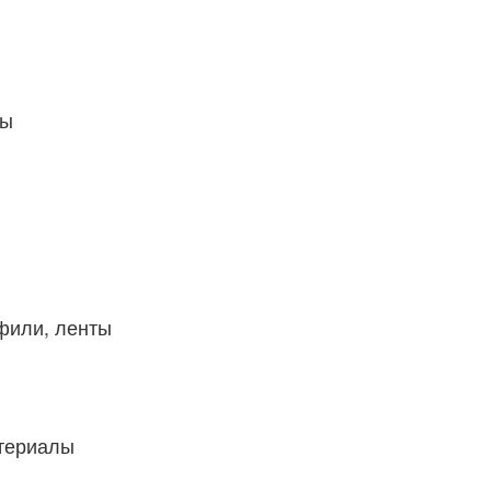
ты
фили, ленты
атериалы