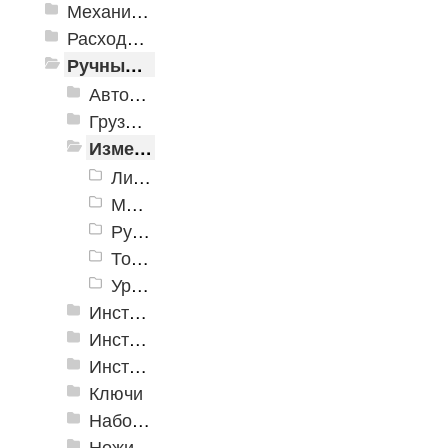
Механизированные инструменты
Расходные инструменты
Ручные инструменты
Автомобильные инструменты
Грузоподъёмное оборудование
Измерительные инструменты
Линейки, угольники
Мерные ленты
Рулетки
Точные измерительные приборы
Уровни
Инструмент для крепления листовых материалов
Инструменты для крепления листовых материалов
Инструменты по кафелю и стеклу
Ключи
Наборы инструмента
Ножи технические