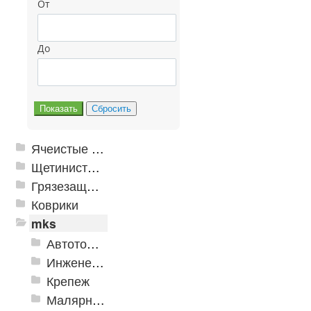
От
До
Ячеистые грязезащитные покрытия
Щетинистые покрытия
Грязезащитные, влаговпитывающие покрытия
Коврики
mks
Автотовары
Инженерная сантехника и инструменты
Крепеж
Малярно-штукатурные инструменты