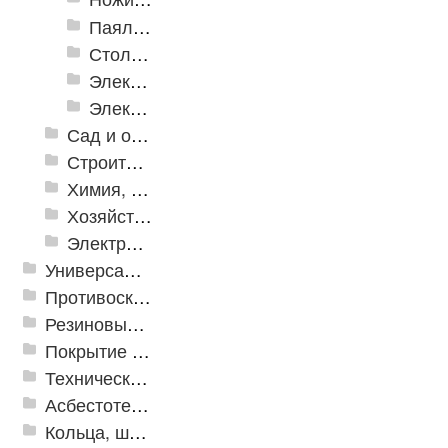
Паяльное оборудование
Столярно-слесарные инструменты
Электромонтажный инструмент
Электронные измерительные инструменты
Сад и огород
Строительная Химия и принадлежности
Химия, крепеж, СИЗ
Хозяйственные принадлежности
Электрика и свет
Универсальные модульные покрытия
Противоскользящая защита для лестниц, профили, ленты
Резиновые и ПВХ дорожки
Покрытие из резиновой крошки
Техническая резина
Асбестотехнические и теплоизоляционные материалы
Кольца, шайбы, манжеты