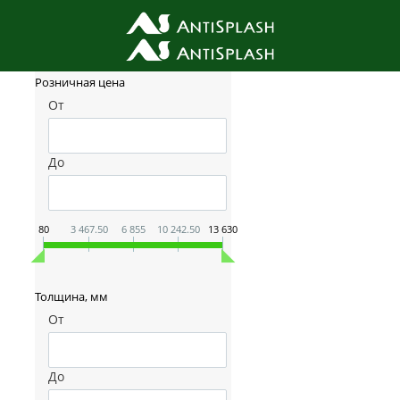
Фильтр товаров
Розничная цена
От
До
80
3 467.50
6 855
10 242.50
13 630
Толщина, мм
От
До