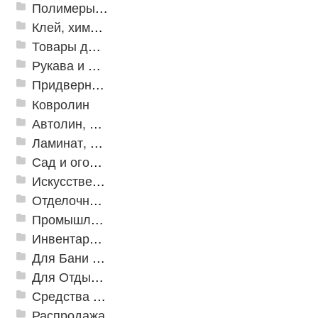
Полимеры и пластики
Клей, химия, сопутствующие товары
Товары для дома
Рукава и шланги промышленные
Придверные решетки
Ковролин
Автолин, Транслин, Линолеум
Ламинат, Кварцвиниловая плитка SPC
Сад и огород
Искусственная трава
Отделочные профили
Промышленный текстиль
Инвентарь для клининга
Для Бани и Сауны
Для Отдыха и Пикника
Средства от насекомых и садовых вредителей
Распродажа