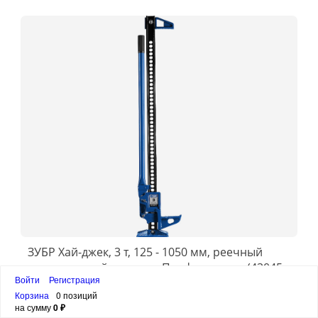
ЗУБР Хай-джек, 3 т, 125 - 1050 мм, реечный
механический домкрат, Профессионал (43045-
Войти
Регистрация
3-110)
8 600 ₽
Корзина
0 позиций
на сумму
0 ₽