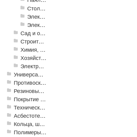
Столярно-слесарные инструменты
Электромонтажный инструмент
Электронные измерительные инструменты
Сад и огород
Строительная Химия и принадлежности
Химия, крепеж, СИЗ
Хозяйственные принадлежности
Электрика и свет
Универсальные модульные покрытия
Противоскользящая защита для лестниц, профили, ленты
Резиновые и ПВХ дорожки
Покрытие из резиновой крошки
Техническая резина
Асбестотехнические и теплоизоляционные материалы
Кольца, шайбы, манжеты
Полимеры и пластики