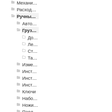
Механизированные инструменты
Расходные инструменты
Ручные инструменты
Автомобильные инструменты
Грузоподъёмное оборудование
Домкраты
Лебедки
Стропы
Тали и тельферы
Измерительные инструменты
Инструмент для крепления листовых материалов
Инструменты для крепления листовых материалов
Инструменты по кафелю и стеклу
Ключи
Наборы инструмента
Ножи технические
Паяльное оборудование