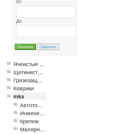
От
До
Ячеистые грязезащитные покрытия
Щетинистые покрытия
Грязезащитные, влаговпитывающие покрытия
Коврики
mks
Автотовары
Инженерная сантехника и инструменты
Крепеж
Малярно-штукатурные инструменты