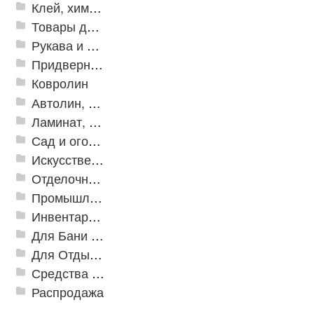
Клей, химия, сопутствующие товары
Товары для дома
Рукава и шланги промышленные
Придверные решетки
Ковролин
Автолин, Транслин, Линолеум
Ламинат, Кварцвиниловая плитка SPC
Сад и огород
Искусственная трава
Отделочные профили
Промышленный текстиль
Инвентарь для клининга
Для Бани и Сауны
Для Отдыха и Пикника
Средства от насекомых и садовых вредителей
Распродажа