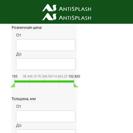
Фильтр товаров
Розничная цена
От
До
193
38 349.75
76 506.50
114 663.25
152 820
Толщина, мм
От
До