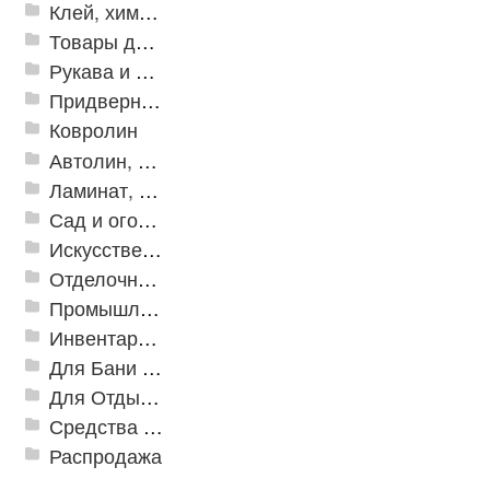
Клей, химия, сопутствующие товары
Товары для дома
Рукава и шланги промышленные
Придверные решетки
Ковролин
Автолин, Транслин, Линолеум
Ламинат, Кварцвиниловая плитка SPC
Сад и огород
Искусственная трава
Отделочные профили
Промышленный текстиль
Инвентарь для клининга
Для Бани и Сауны
Для Отдыха и Пикника
Средства от насекомых и садовых вредителей
Распродажа