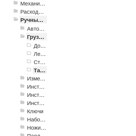
Механизированные инструменты
Расходные инструменты
Ручные инструменты
Автомобильные инструменты
Грузоподъёмное оборудование
Домкраты
Лебедки
Стропы
Тали и тельферы
Измерительные инструменты
Инструмент для крепления листовых материалов
Инструменты для крепления листовых материалов
Инструменты по кафелю и стеклу
Ключи
Наборы инструмента
Ножи технические
Паяльное оборудование