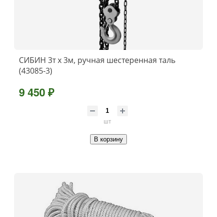
СИБИН 3т х 3м, ручная шестеренная таль
(43085-3)
9 450 ₽
шт
В корзину