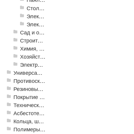
Столярно-слесарные инструменты
Электромонтажный инструмент
Электронные измерительные инструменты
Сад и огород
Строительная Химия и принадлежности
Химия, крепеж, СИЗ
Хозяйственные принадлежности
Электрика и свет
Универсальные модульные покрытия
Противоскользящая защита для лестниц, профили, ленты
Резиновые и ПВХ дорожки
Покрытие из резиновой крошки
Техническая резина
Асбестотехнические и теплоизоляционные материалы
Кольца, шайбы, манжеты
Полимеры и пластики