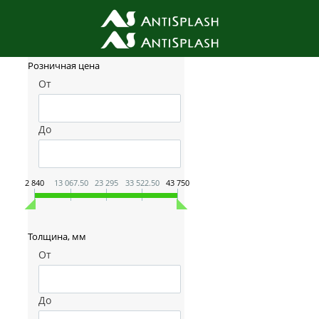
Фильтр товаров
Розничная цена
От
До
2 840
13 067.50
23 295
33 522.50
43 750
Толщина, мм
От
До