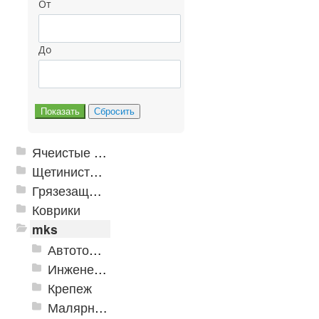
От
До
Ячеистые грязезащитные покрытия
Щетинистые покрытия
Грязезащитные, влаговпитывающие покрытия
Коврики
mks
Автотовары
Инженерная сантехника и инструменты
Крепеж
Малярно-штукатурные инструменты