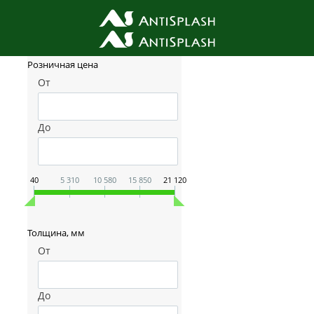
Фильтр товаров
Розничная цена
От
До
40
5 310
10 580
15 850
21 120
Толщина, мм
От
До