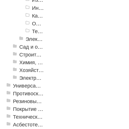
Инструмент для снятия изоляции
Кабелерезы и секторные ножницы
Обжимной инструмент
Тестеры и пробники напряжения
Электронные измерительные инструменты
Сад и огород
Строительная Химия и принадлежности
Химия, крепеж, СИЗ
Хозяйственные принадлежности
Электрика и свет
Универсальные модульные покрытия
Противоскользящая защита для лестниц, профили, ленты
Резиновые и ПВХ дорожки
Покрытие из резиновой крошки
Техническая резина
Асбестотехнические и теплоизоляционные материалы