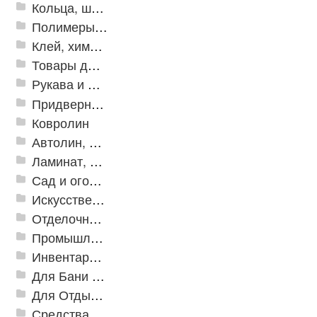
Кольца, шайбы, манжеты
Полимеры и пластики
Клей, химия, сопутствующие товары
Товары для дома
Рукава и шланги промышленные
Придверные решетки
Ковролин
Автолин, Транслин, Линолеум
Ламинат, Кварцвиниловая плитка SPC
Сад и огород
Искусственная трава
Отделочные профили
Промышленный текстиль
Инвентарь для клининга
Для Бани и Сауны
Для Отдыха и Пикника
Средства от насекомых и садовых вредителей