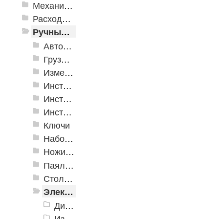
Механизированные инструменты
Расходные инструменты
Ручные инструменты
Автомобильные инструменты
Грузоподъёмное оборудование
Измерительные инструменты
Инструмент для крепления листовых материалов
Инструменты для крепления листовых материалов
Инструменты по кафелю и стеклу
Ключи
Наборы инструмента
Ножи технические
Паяльное оборудование
Столярно-слесарные инструменты
Электромонтажный инструмент
Диэлектрический изолированный инструмент
Изоленты