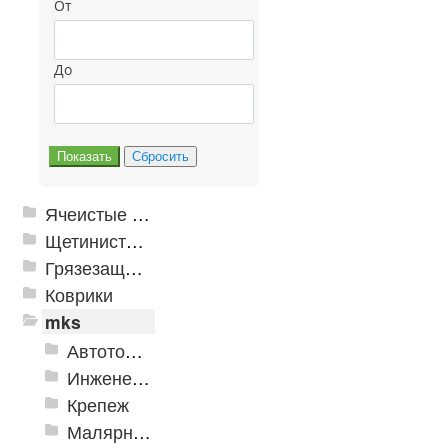
От
До
Ячеистые грязезащитные покрытия
Щетинистые покрытия
Грязезащитные, влаговпитывающие покрытия
Коврики
mks
Автотовары
Инженерная сантехника и инструменты
Крепеж
Малярно-штукатурные инструменты