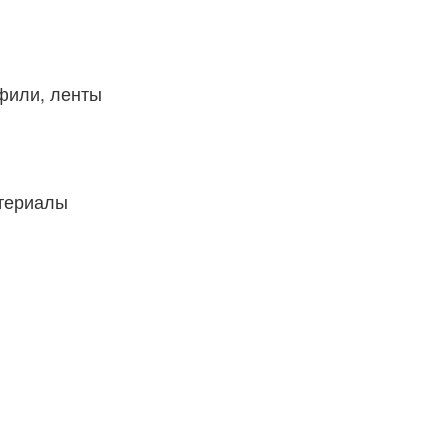
фили, ленты
атериалы