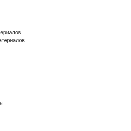
териалов
атериалов
ты