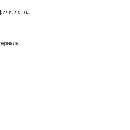
фили, ленты
атериалы