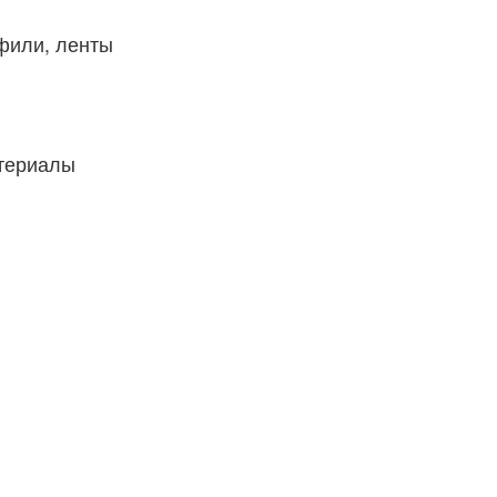
фили, ленты
атериалы