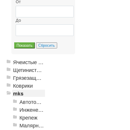
От
До
Ячеистые грязезащитные покрытия
Щетинистые покрытия
Грязезащитные, влаговпитывающие покрытия
Коврики
mks
Автотовары
Инженерная сантехника и инструменты
Крепеж
Малярно-штукатурные инструменты