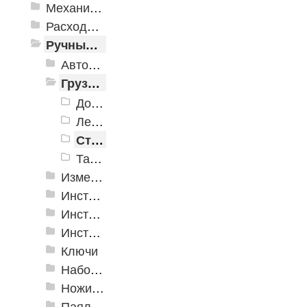
Механизированные инструменты
Расходные инструменты
Ручные инструменты
Автомобильные инструменты
Грузоподъёмное оборудование
Домкраты
Лебедки
Стропы
Тали и тельферы
Измерительные инструменты
Инструмент для крепления листовых материалов
Инструменты для крепления листовых материалов
Инструменты по кафелю и стеклу
Ключи
Наборы инструмента
Ножи технические
Паяльное оборудование