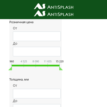
Фильтр товаров
Розничная цена
От
До
960
4 525
8 090
11 655
15 220
Толщина, мм
От
До