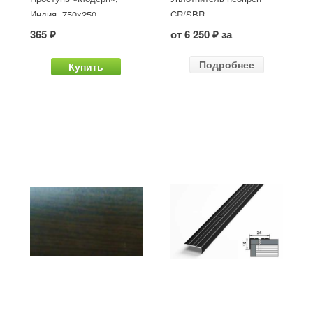
Индия, 750x250
CR/SBR
365 ₽
от 6 250 ₽ за
Подробнее
Купить