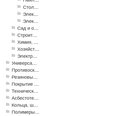
Столярно-слесарные инструменты
Электромонтажный инструмент
Электронные измерительные инструменты
Сад и огород
Строительная Химия и принадлежности
Химия, крепеж, СИЗ
Хозяйственные принадлежности
Электрика и свет
Универсальные модульные покрытия
Противоскользящая защита для лестниц, профили, ленты
Резиновые и ПВХ дорожки
Покрытие из резиновой крошки
Техническая резина
Асбестотехнические и теплоизоляционные материалы
Кольца, шайбы, манжеты
Полимеры и пластики