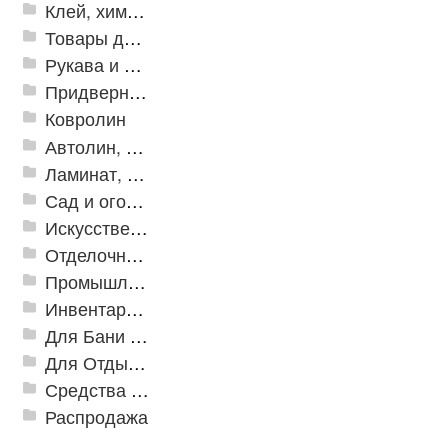
Клей, химия, сопутствующие товары
Товары для дома
Рукава и шланги промышленные
Придверные решетки
Ковролин
Автолин, Транслин, Линолеум
Ламинат, Кварцвиниловая плитка SPC
Сад и огород
Искусственная трава
Отделочные профили
Промышленный текстиль
Инвентарь для клининга
Для Бани и Сауны
Для Отдыха и Пикника
Средства от насекомых и садовых вредителей
Распродажа