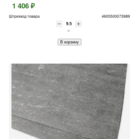
1 406 ₽
Штрихкод товара
4605500073989
кг
В корзину