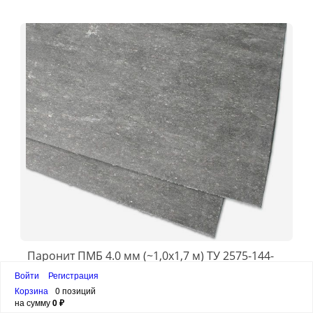
Паронит ПМБ 4.0 мм (~1,0х1,7 м) ТУ 2575-144-
00149363-99
Войти
Регистрация
Корзина
0 позиций
1 850 ₽
на сумму
0 ₽