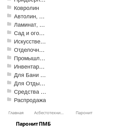
Ковролин
Автолин, Транслин, Линолеум
Ламинат, Кварцвиниловая плитка SPC
Сад и огород
Искусственная трава
Отделочные профили
Промышленный текстиль
Инвентарь для клининга
Для Бани и Сауны
Для Отдыха и Пикника
Средства от насекомых и садовых вредителей
Распродажа
Главная
Асбестотехнические и теплоизоляционные материалы
Паронит
Паронит ПМБ