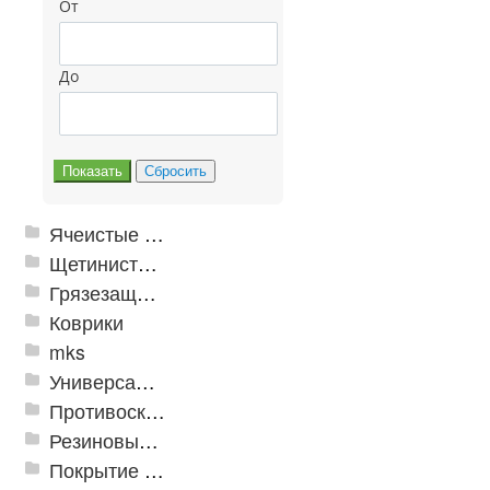
От
До
Ячеистые грязезащитные покрытия
Щетинистые покрытия
Грязезащитные, влаговпитывающие покрытия
Коврики
mks
Универсальные модульные покрытия
Противоскользящая защита для лестниц, профили, ленты
Резиновые и ПВХ дорожки
Покрытие из резиновой крошки