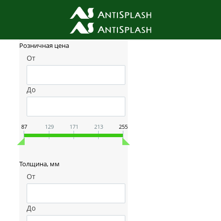
Фильтр товаров
Розничная цена
От
До
87
129
171
213
255
Толщина, мм
От
До