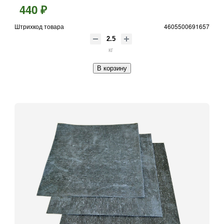
440 ₽
Штрихкод товара
4605500691657
кг
В корзину