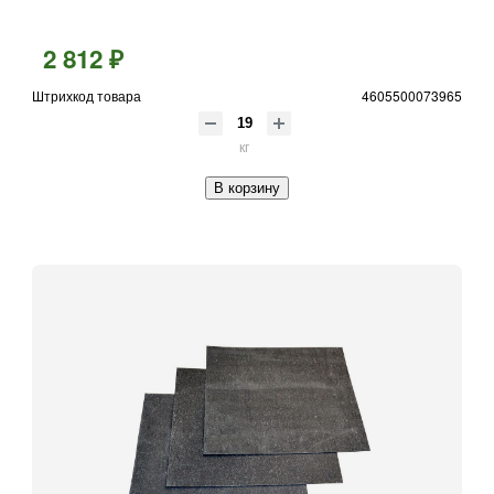
2 812 ₽
Штрихкод товара
4605500073965
кг
В корзину