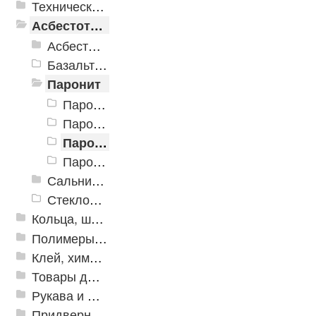
Техническая резина
Асбестотехнические и теплоизоляционные материалы
Асбестотехнические изделия
Базальтовые шнуры
Паронит
Паронит кислотостойкий ПК и электролизерный ПЭ ГОСТ 481-80, ТУ 2575-295-00149363-2008
Паронит маслобензостойкий ПМБ-1 ГОСТ 481-80
Паронит ПМБ
Паронит ПОН-Б ГОСТ 481-80
Сальниковая набивка
Стеклоткань Стеклопластик
Кольца, шайбы, манжеты
Полимеры и пластики
Клей, химия, сопутствующие товары
Товары для дома
Рукава и шланги промышленные
Придверные решетки