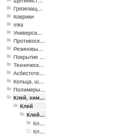
Щетинистые покрытия
Грязезащитные, влаговпитывающие покрытия
Коврики
mks
Универсальные модульные покрытия
Противоскользящая защита для лестниц, профили, ленты
Резиновые и ПВХ дорожки
Покрытие из резиновой крошки
Техническая резина
Асбестотехнические и теплоизоляционные материалы
Кольца, шайбы, манжеты
Полимеры и пластики
Клей, химия, сопутствующие товары
Клей
Клей Forbo
Клеи для виниловых и ПВХ-покрытий
Клеи для резиновых (эластомерных) покрытий