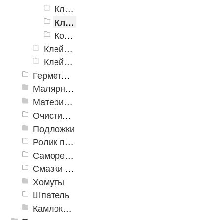
Клей для искусственной травы
Клей токопроводящий
Контактные клеи
Клей для эластомеров и резины
Клей универсальный
Герметики
Малярный инструмент
Материалы для подготовки оснований
Очиститель
Подложки
Ролик прикаточный
Саморезы, дюбеля, шурупы
Смазки промышленные
Хомуты
Шпатель
Камлоки (переходники) Ремонтные соединения