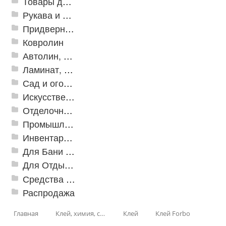
Товары для дома
Рукава и шланги промышленные
Придверные решетки
Ковролин
Автолин, Транслин, Линолеум
Ламинат, Кварцвиниловая плитка SPC
Сад и огород
Искусственная трава
Отделочные профили
Промышленный текстиль
Инвентарь для клининга
Для Бани и Сауны
Для Отдыха и Пикника
Средства от насекомых и садовых вредителей
Распродажа
Главная
Клей, химия, сопутствующие товары
Клей
Клей Forbo